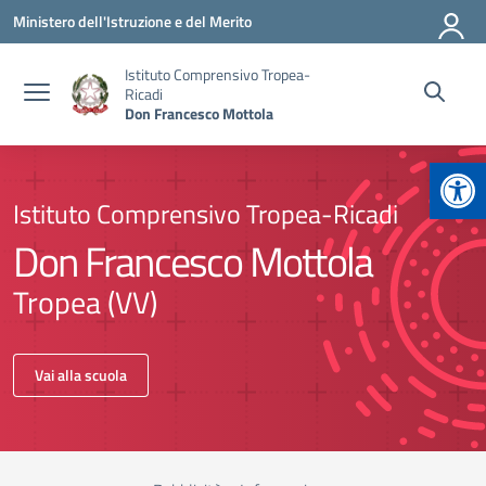
Vai ai contenuti
Vai al menu di navigazione
Vai al footer
Ministero dell'Istruzione e del Merito
Istituto Comprensivo Tropea-
Ricadi
Don Francesco Mottola
Apr
Istituto Comprensivo Tropea-Ricadi
Don Francesco Mottola
Tropea (VV)
Vai alla scuola