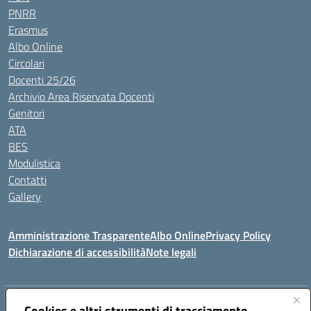
PNRR
Erasmus
Albo Online
Circolari
Docenti 25/26
Archivio Area Riservata Docenti
Genitori
ATA
BES
Modulistica
Contatti
Gallery
Amministrazione Trasparente
Albo Online
Privacy Policy
Dichiarazione di accessibilità
Note legali
Indirizzo:
Via Coniugi Crigna – Cap. 89861 – Tropea (VV)
Cookies e altri strumenti di tracciamento