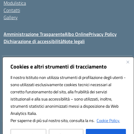
Modulistica
Contatti
Gallery
Amministrazione Trasparente
Albo Online
Privacy Policy
Dichiarazione di accessibilità
Note legali
Indirizzo:
Via Coniugi Crigna – Cap. 89861 – Tropea (VV)
Cookies e altri strumenti di tracciamento
Centralino:
0963666418
Email:
vvic82200d@istruzione.it
Posta elettronica certificata (PEC):
Il nostro Istituto non utilizza strumenti di profilazione degli utenti -
vvic82200d@pec.istruzione.it
sono utilizzati esclusivamente cookies tecnici necessari al
Codice fiscale: 96012410799
corretto funzionamento del sito, alla fruibilità dei servizi
Codice meccanografico:
VVIC82200D
istituzionali e alla sua accessibilità – sono utilizzati, inoltre,
Codice Indice delle Pubbliche Amministrazioni (IPA): istsc_vvic82200d
strumenti statistici anonimizzati messi a disposizione da Web
Codice unico di fatturazione (CUF): UFUKAE
Analytics Italia.
Per saperne di più sul nostro sito, consulta la ns.
Cookie Policy.
Hosting & Powered by 3D Solution S.r.l.