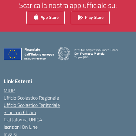
Scarica la nostra app ufficiale su:
App Store
Play Store
Istituto Comprensivo Tropea-Ricadi
Don Francesco Mottola
Tropea (VV)
— Visita la pagina iniziale della scuola
Link Esterni
MIUR
Ufficio Scolastico Regionale
Ufficio Scolastico Territoriale
Scuola in Chiaro
Piattaforma UNICA
Iscrizioni On Line
Invalsi