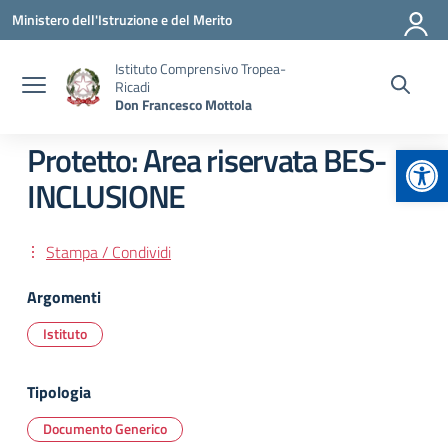
Vai ai contenuti
Vai al menu di navigazione
Vai al footer
Ministero dell'Istruzione e del Merito
Istituto Comprensivo Tropea-
Ricadi
Don Francesco Mottola
Apr
Protetto: Area riservata BES-
INCLUSIONE
Stampa / Condividi
Argomenti
Istituto
Tipologia
Documento Generico