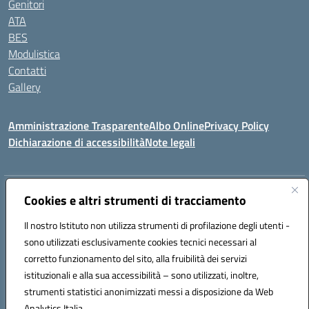
Genitori
ATA
BES
Modulistica
Contatti
Gallery
Amministrazione Trasparente
Albo Online
Privacy Policy
Dichiarazione di accessibilità
Note legali
Indirizzo:
Via Coniugi Crigna – Cap. 89861 – Tropea (VV)
Cookies e altri strumenti di tracciamento
Centralino:
0963666418
Email:
vvic82200d@istruzione.it
Posta elettronica certificata (PEC):
Il nostro Istituto non utilizza strumenti di profilazione degli utenti -
vvic82200d@pec.istruzione.it
sono utilizzati esclusivamente cookies tecnici necessari al
Codice fiscale: 96012410799
corretto funzionamento del sito, alla fruibilità dei servizi
Codice meccanografico:
VVIC82200D
istituzionali e alla sua accessibilità – sono utilizzati, inoltre,
Codice Indice delle Pubbliche Amministrazioni (IPA): istsc_vvic82200d
strumenti statistici anonimizzati messi a disposizione da Web
Codice unico di fatturazione (CUF): UFUKAE
Analytics Italia.