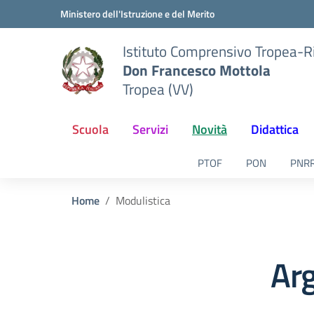
Vai ai contenuti
Vai al menu di navigazione
Vai al footer
Ministero dell'Istruzione e del Merito
Istituto Comprensivo Tropea-R
Don Francesco Mottola
Tropea (VV)
Scuola
Servizi
Novità
Didattica
PTOF
PON
PNR
Home
Modulistica
Ar