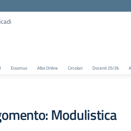
icadi
R
Erasmus
Albo Online
Circolari
Docenti 25/26
A
gomento: Modulistica