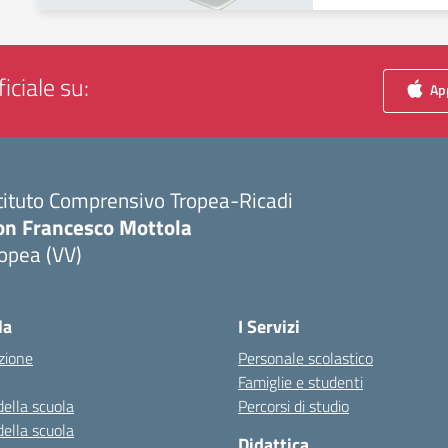
iciale su:
App
tituto Comprensivo Tropea-Ricadi
on Francesco Mottola
opea (VV)
Visita la pagina iniziale della scuola
la
I Servizi
zione
Personale scolastico
Famiglie e studenti
della scuola
Percorsi di studio
della scuola
Didattica