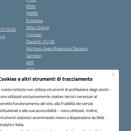
PON
PNRR
Erasmus
Albo Online
025/2026
Circolari
o e
Docenti 25/26
Archivio Area Riservata Docenti
Genitori
ATA
BES
Modulistica
Cookies e altri strumenti di tracciamento
Contatti
Il nostro Istituto non utilizza strumenti di profilazione degli utenti -
Gallery
sono utilizzati esclusivamente cookies tecnici necessari al
corretto funzionamento del sito, alla fruibilità dei servizi
istituzionali e alla sua accessibilità – sono utilizzati, inoltre,
strumenti statistici anonimizzati messi a disposizione da Web
Analytics Italia.