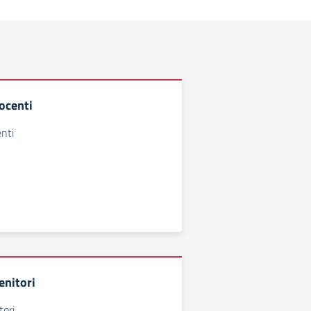
ocenti
nti
enitori
tori