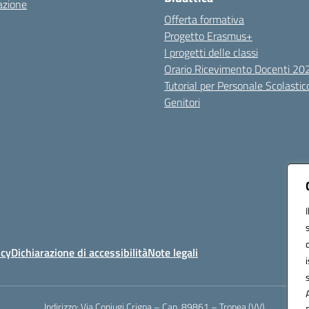
azione
Offerta formativa
Progetto Erasmus+
I progetti delle classi
Orario Ricevimento Docenti 2
Tutorial per Personale Scolastic
Genitori
icy
Dichiarazione di accessibilità
Note legali
Indirizzo:
Via Coniugi Crigna – Cap. 89861 – Tropea (VV)