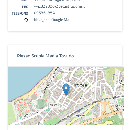
vvic82200d@pec.istruzione.it
PEC
096361354
TELEFONO
Naviga su Google Map
Plesso Scuola Media Toraldo