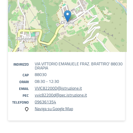
VIA VITTORIO EMANUELE FRAZ. BRATTIRO' 88030
INDIRIZZO
DRAPIA
88030
CAP
08:30 - 12:30
ORARI
VVIC82200D@istruzione.it
EMAIL
vvic82200d@pec.istruzione.it
PEC
096361354
TELEFONO
Naviga su Google Map