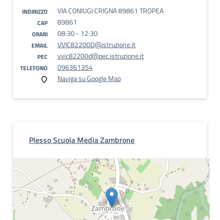
VIA CONIUGI CRIGNA 89861 TROPEA
INDIRIZZO
89861
CAP
08:30 - 12:30
ORARI
VVIC82200D@istruzione.it
EMAIL
vvic82200d@pec.istruzione.it
PEC
096361354
TELEFONO
Naviga su Google Map
Plesso Scuola Media Zambrone