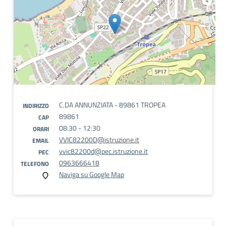
C.DA ANNUNZIATA - 89861 TROPEA
INDIRIZZO
89861
CAP
08:30 - 12:30
ORARI
VVIC82200D@istruzione.it
EMAIL
vvic82200d@pec.istruzione.it
PEC
0963666418
TELEFONO
Naviga su Google Map