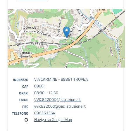
VIA CARMINE - 89861 TROPEA
INDIRIZZO
89861
CAP
08:30 - 12:30
ORARI
VVIC82200D@istruzione.it
EMAIL
vvic82200d@pec.istruzione.it
PEC
096361354
TELEFONO
Naviga su Google Map