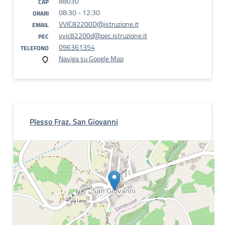
88030
CAP
08:30 - 12:30
ORARI
VVIC82200D@istruzione.it
EMAIL
vvic82200d@pec.istruzione.it
PEC
096361354
TELEFONO
Naviga su Google Map
Plesso Fraz. San Giovanni