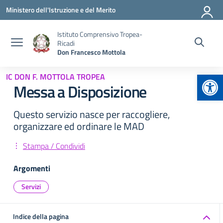
Vai ai contenuti
Vai al menu di navigazione
Vai al footer
Ministero dell'Istruzione e del Merito
Istituto Comprensivo Tropea-
Ricadi
Don Francesco Mottola
Apr
IC DON F. MOTTOLA TROPEA
Messa a Disposizione
Questo servizio nasce per raccogliere,
organizzare ed ordinare le MAD
Stampa / Condividi
Argomenti
Servizi
Indice della pagina