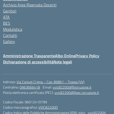
Archivio Area Riservata Docenti
Genitori
ATA
BES
Modulistica
Contatti
Gallery
Amministrazione Trasparente
Albo Online
Privacy Policy
Dichiarazione di accessibilità
Note legali
Indirizzo:
Via Coniugi Crigna – Cap. 89861 – Tropea (VV)
Centralino:
0963666418
Email:
vvic82200d@istruzione.it
Posta elettronica certificata (PEC):
vvic82200d@pec.istruzione.it
Codice fiscale: 96012410799
Codice meccanografico:
VVIC82200D
Codice Indice delle Pubbliche Amministrazioni (IPA): istsc_vvic82200d