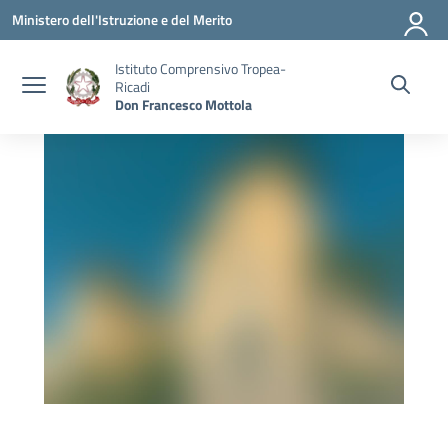
Vai ai contenuti
Vai al menu di navigazione
Vai al footer
Ministero dell'Istruzione e del Merito
Istituto Comprensivo Tropea-
Ricadi
Don Francesco Mottola