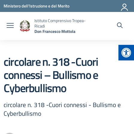
Vai ai contenuti
Vai al menu di navigazione
Vai al footer
Ministero dell'Istruzione e del Merito
Istituto Comprensivo Tropea-
Ricadi
Don Francesco Mottola
Apr
circolare n. 318 -Cuori
connessi – Bullismo e
Cyberbullismo
circolare n. 318 -Cuori connessi - Bullismo e
Cyberbullismo