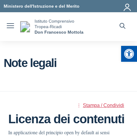
Vai ai contenuti
Vai al menu di navigazione
Vai al footer
Ministero dell'Istruzione e del Merito
Istituto Comprensivo
Tropea-Ricadi
Don Francesco Mottola
Apr
Note legali
Stampa / Condividi
Licenza dei contenuti
In applicazione del principio open by default ai sensi