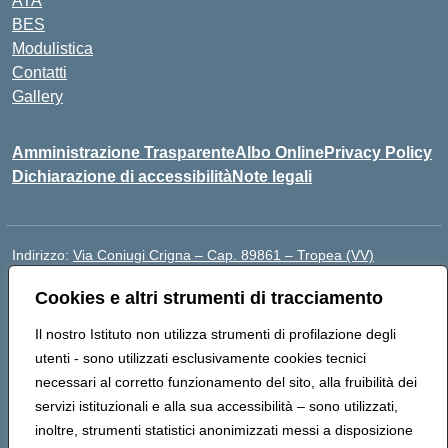
ATA
BES
Modulistica
Contatti
Gallery
Amministrazione Trasparente
Albo Online
Privacy Policy
Dichiarazione di accessibilità
Note legali
Indirizzo:
Via Coniugi Crigna – Cap. 89861 – Tropea (VV)
Centralino:
0963666418
Email:
vvic82200d@istruzione.it
Cookies e altri strumenti di tracciamento
Posta elettronica certificata (PEC):
vvic82200d@pec.istruzione.it
Codice fiscale: 96012410799
Il nostro Istituto non utilizza strumenti di profilazione degli
Codice meccanografico:
VVIC82200D
utenti - sono utilizzati esclusivamente cookies tecnici
Codice Indice delle Pubbliche Amministrazioni (IPA):
necessari al corretto funzionamento del sito, alla fruibilità dei
istsc_vvic82200d
servizi istituzionali e alla sua accessibilità – sono utilizzati,
Codice unico di fatturazione (CUF): UFUKAE
inoltre, strumenti statistici anonimizzati messi a disposizione