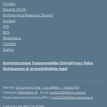
Circolari
Docenti 25/26
Archivio Area Riservata Docenti
Genitori
ATA
BES
Modulistica
Contatti
Gallery
Amministrazione Trasparente
Albo Online
Privacy Policy
Dichiarazione di accessibilità
Note legali
Indirizzo:
Via Coniugi Crigna – Cap. 89861 – Tropea (VV)
Centralino:
0963666418
Email:
vvic82200d@istruzione.it
Posta elettronica certificata (PEC):
vvic82200d@pec.istruzione.it
Codice fiscale: 96012410799