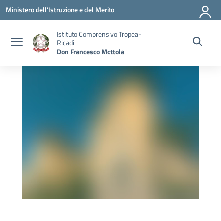
Vai ai contenuti
Vai al menu di navigazione
Vai al footer
Ministero dell'Istruzione e del Merito
Istituto Comprensivo Tropea-
Ricadi
Don Francesco Mottola