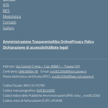
ATA
BES
Modulistica
Contatti
Gallery
Amministrazione Trasparente
Albo Online
Privacy Policy
Dichiarazione di accessibilità
Note legali
Indirizzo:
Via Coniugi Crigna – Cap. 89861 – Tropea (VV)
Centralino:
0963666418
Email:
vvic82200d@istruzione.it
Posta elettronica certificata (PEC):
vvic82200d@pec.istruzione.it
Codice fiscale: 96012410799
Codice meccanografico:
VVIC82200D
Codice Indice delle Pubbliche Amministrazioni (IPA): istsc_vvic82200d
Codice unico di fatturazione (CUF): UFUKAE