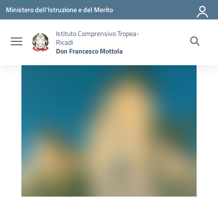
Vai ai contenuti
Vai al menu di navigazione
Vai al footer
Ministero dell'Istruzione e del Merito
Istituto Comprensivo Tropea-
Ricadi
Don Francesco Mottola