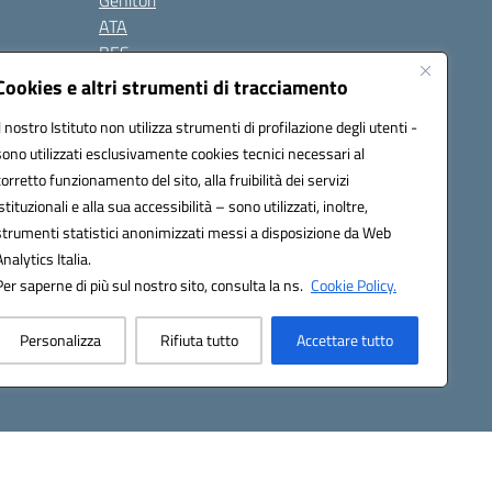
Genitori
ATA
BES
Modulistica
Cookies e altri strumenti di tracciamento
Contatti
Il nostro Istituto non utilizza strumenti di profilazione degli utenti -
Gallery
sono utilizzati esclusivamente cookies tecnici necessari al
corretto funzionamento del sito, alla fruibilità dei servizi
istituzionali e alla sua accessibilità – sono utilizzati, inoltre,
strumenti statistici anonimizzati messi a disposizione da Web
Analytics Italia.
Per saperne di più sul nostro sito, consulta la ns.
Cookie Policy.
2200d@pec.istruzione.it
Personalizza
Rifiuta tutto
Accettare tutto