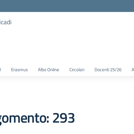
icadi
R
Erasmus
Albo Online
Circolari
Docenti 25/26
A
gomento: 293