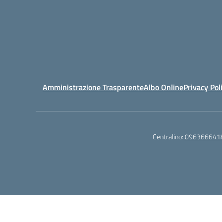
Amministrazione Trasparente
Albo Online
Privacy Pol
Centralino:
096366641