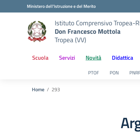
Vai ai contenuti
Vai al menu di navigazione
Vai al footer
Ministero dell'Istruzione e del Merito
Istituto Comprensivo Tropea-R
Don Francesco Mottola
Tropea (VV)
Scuola
Servizi
Novità
Didattica
PTOF
PON
PNR
Home
293
Ar