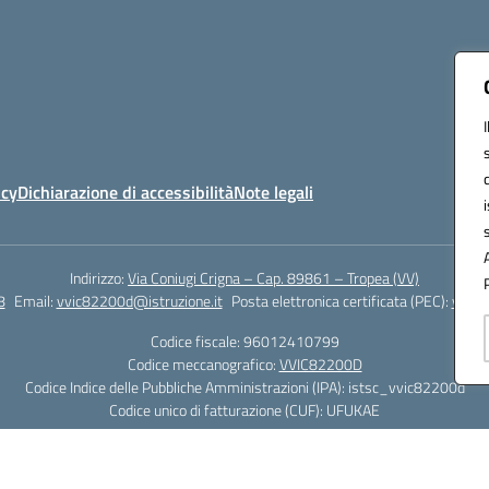
icy
Dichiarazione di accessibilità
Note legali
Indirizzo:
Via Coniugi Crigna – Cap. 89861 – Tropea (VV)
8
Email:
vvic82200d@istruzione.it
Posta elettronica certificata (PEC):
vvic8
Codice fiscale: 96012410799
Codice meccanografico:
VVIC82200D
Codice Indice delle Pubbliche Amministrazioni (IPA): istsc_vvic82200d
Codice unico di fatturazione (CUF): UFUKAE