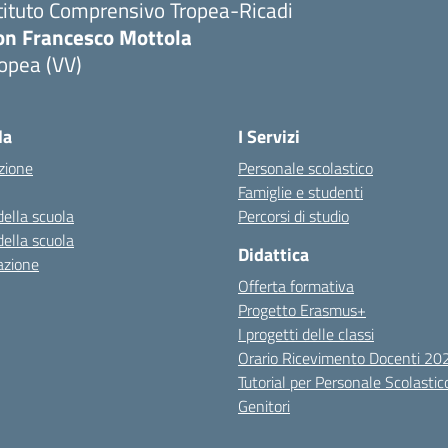
tituto Comprensivo Tropea-Ricadi
on Francesco Mottola
opea (VV)
Visita la pagina iniziale della scuola
la
I Servizi
zione
Personale scolastico
Famiglie e studenti
della scuola
Percorsi di studio
della scuola
Didattica
azione
Offerta formativa
Progetto Erasmus+
I progetti delle classi
Orario Ricevimento Docenti 2
Tutorial per Personale Scolastic
Genitori