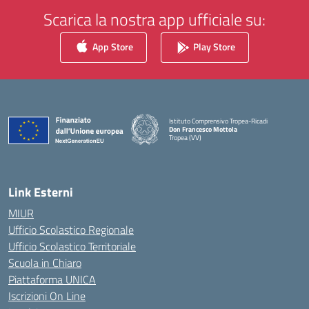
Scarica la nostra app ufficiale su:
App Store
Play Store
Istituto Comprensivo Tropea-Ricadi
Don Francesco Mottola
Tropea (VV)
— Visita la pagina iniziale della scuola
Link Esterni
MIUR
Ufficio Scolastico Regionale
Ufficio Scolastico Territoriale
Scuola in Chiaro
Piattaforma UNICA
Iscrizioni On Line