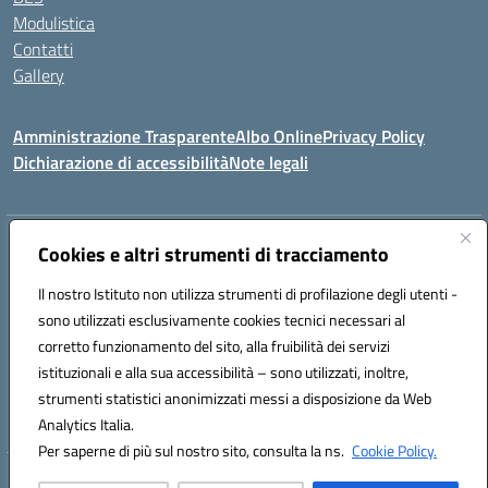
Modulistica
Contatti
Gallery
Amministrazione Trasparente
Albo Online
Privacy Policy
Dichiarazione di accessibilità
Note legali
Indirizzo:
Via Coniugi Crigna – Cap. 89861 – Tropea (VV)
Cookies e altri strumenti di tracciamento
Centralino:
0963666418
Email:
vvic82200d@istruzione.it
Posta elettronica certificata (PEC):
Il nostro Istituto non utilizza strumenti di profilazione degli utenti -
vvic82200d@pec.istruzione.it
sono utilizzati esclusivamente cookies tecnici necessari al
Codice fiscale: 96012410799
corretto funzionamento del sito, alla fruibilità dei servizi
Codice meccanografico:
VVIC82200D
istituzionali e alla sua accessibilità – sono utilizzati, inoltre,
Codice Indice delle Pubbliche Amministrazioni (IPA): istsc_vvic82200d
strumenti statistici anonimizzati messi a disposizione da Web
Codice unico di fatturazione (CUF): UFUKAE
Analytics Italia.
Per saperne di più sul nostro sito, consulta la ns.
Cookie Policy.
Hosting & Powered by 3D Solution S.r.l.