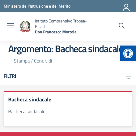
Vai ai contenuti
Vai al menu di navigazione
Vai al footer
Ministero dell'Istruzione e del Merito
Istituto Comprensivo Tropea-
Ricadi
Don Francesco Mottola
Apr
Argomento: Bacheca sindacale
Stampa / Condividi
FILTRI
Bacheca sindacale
Bacheca sindacale