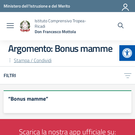
Vai ai contenuti
Vai al menu di navigazione
Vai al footer
Ministero dell'Istruzione e del Merito
Istituto Comprensivo Tropea-
Ricadi
Don Francesco Mottola
Apr
Argomento: Bonus mamme
Stampa / Condividi
FILTRI
“Bonus mamme”
Scarica la nostra app ufficiale su: