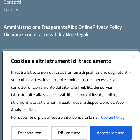
Contatti
Gallery
Amministrazione Trasparente
Albo Online
Privacy Policy
Dichiarazione di accessibilità
Note legali
Indirizzo:
Via Coniugi Crigna – Cap. 89861 – Tropea (VV)
Cookies e altri strumenti di tracciamento
Centralino:
0963666418
Email:
vvic82200d@istruzione.it
Posta elettronica certificata (PEC):
Il nostro Istituto non utilizza strumenti di profilazione degli utenti -
vvic82200d@pec.istruzione.it
sono utilizzati esclusivamente cookies tecnici necessari al
Codice fiscale: 96012410799
corretto funzionamento del sito, alla fruibilità dei servizi
Codice meccanografico:
VVIC82200D
istituzionali e alla sua accessibilità – sono utilizzati, inoltre,
Codice Indice delle Pubbliche Amministrazioni (IPA): istsc_vvic82200d
strumenti statistici anonimizzati messi a disposizione da Web
Codice unico di fatturazione (CUF): UFUKAE
Analytics Italia.
Per saperne di più sul nostro sito, consulta la ns.
Cookie Policy.
Hosting & Powered by 3D Solution S.r.l.
Personalizza
Rifiuta tutto
Accettare tutto
Concept & Design by Designers Italia