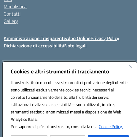
Modulistica
Contatti
Gallery
Amministrazione Trasparente
Albo Online
Privacy Policy
Dichiarazione di accessibilità
Note legali
Indirizzo:
Via Coniugi Crigna – Cap. 89861 – Tropea (VV)
Cookies e altri strumenti di tracciamento
Centralino:
0963666418
Email:
vvic82200d@istruzione.it
Posta elettronica certificata (PEC):
Il nostro Istituto non utilizza strumenti di profilazione degli utenti -
vvic82200d@pec.istruzione.it
sono utilizzati esclusivamente cookies tecnici necessari al
Codice fiscale: 96012410799
corretto funzionamento del sito, alla fruibilità dei servizi
Codice meccanografico:
VVIC82200D
istituzionali e alla sua accessibilità – sono utilizzati, inoltre,
Codice Indice delle Pubbliche Amministrazioni (IPA): istsc_vvic82200d
strumenti statistici anonimizzati messi a disposizione da Web
Codice unico di fatturazione (CUF): UFUKAE
Analytics Italia.
Per saperne di più sul nostro sito, consulta la ns.
Cookie Policy.
Hosting & Powered by 3D Solution S.r.l.