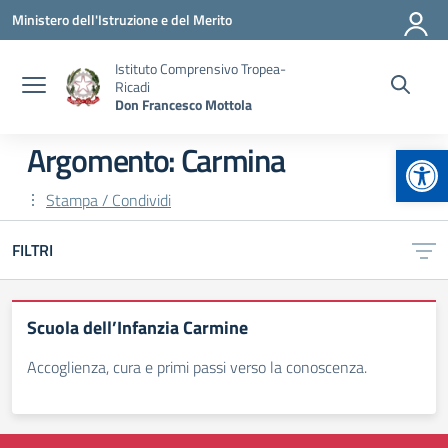
Vai ai contenuti
Vai al menu di navigazione
Vai al footer
Ministero dell'Istruzione e del Merito
Istituto Comprensivo Tropea-
Ricadi
Don Francesco Mottola
Apr
Argomento: Carmina
Stampa / Condividi
FILTRI
Scuola dell’Infanzia Carmine
Accoglienza, cura e primi passi verso la conoscenza.