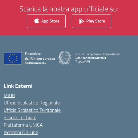
Scarica la nostra app ufficiale su:
App Store
Play Store
Istituto Comprensivo Tropea-Ricadi
Don Francesco Mottola
Tropea (VV)
— Visita la pagina iniziale della scuola
Link Esterni
MIUR
Ufficio Scolastico Regionale
Ufficio Scolastico Territoriale
Scuola in Chiaro
Piattaforma UNICA
Iscrizioni On Line