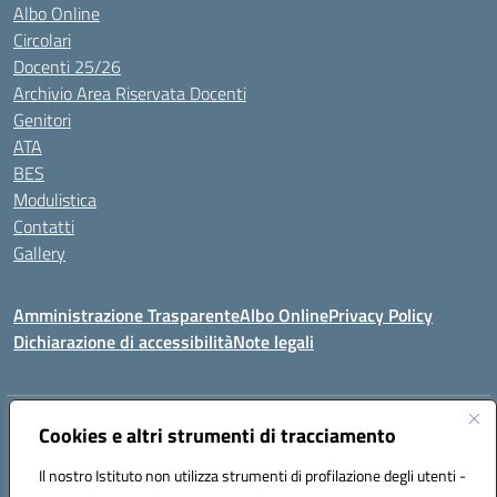
Albo Online
Circolari
Docenti 25/26
Archivio Area Riservata Docenti
Genitori
ATA
BES
Modulistica
Contatti
Gallery
Amministrazione Trasparente
Albo Online
Privacy Policy
Dichiarazione di accessibilità
Note legali
Indirizzo:
Via Coniugi Crigna – Cap. 89861 – Tropea (VV)
Cookies e altri strumenti di tracciamento
Centralino:
0963666418
Email:
vvic82200d@istruzione.it
Posta elettronica certificata (PEC):
Il nostro Istituto non utilizza strumenti di profilazione degli utenti -
vvic82200d@pec.istruzione.it