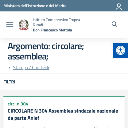
Vai ai contenuti
Vai al menu di navigazione
Vai al footer
Ministero dell'Istruzione e del Merito
Istituto Comprensivo Tropea-
Ricadi
Don Francesco Mottola
Apr
Argomento: circolare;
assemblea;
Stampa / Condividi
FILTRI
circ. n.304
CIRCOLARE N 304 Assemblea sindacale nazionale
da parte Anief