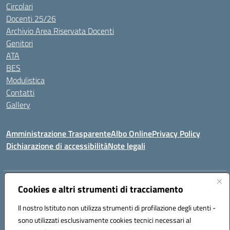
Circolari
Docenti 25/26
Archivio Area Riservata Docenti
Genitori
ATA
BES
Modulistica
Contatti
Gallery
Amministrazione Trasparente
Albo Online
Privacy Policy
Dichiarazione di accessibilità
Note legali
Indirizzo:
Via Coniugi Crigna – Cap. 89861 – Tropea (VV)
Cookies e altri strumenti di tracciamento
Centralino:
0963666418
Email:
vvic82200d@istruzione.it
Posta elettronica certificata (PEC):
Il nostro Istituto non utilizza strumenti di profilazione degli utenti -
vvic82200d@pec.istruzione.it
sono utilizzati esclusivamente cookies tecnici necessari al
Codice fiscale: 96012410799