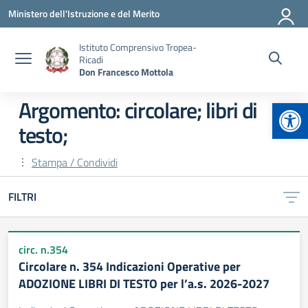
Vai ai contenuti
Vai al menu di navigazione
Vai al footer
Ministero dell'Istruzione e del Merito
Istituto Comprensivo Tropea-
Ricadi
Don Francesco Mottola
Apr
Argomento: circolare; libri di
testo;
Stampa / Condividi
FILTRI
circ. n.354
Circolare n. 354 Indicazioni Operative per
ADOZIONE LIBRI DI TESTO per l’a.s. 2026-2027