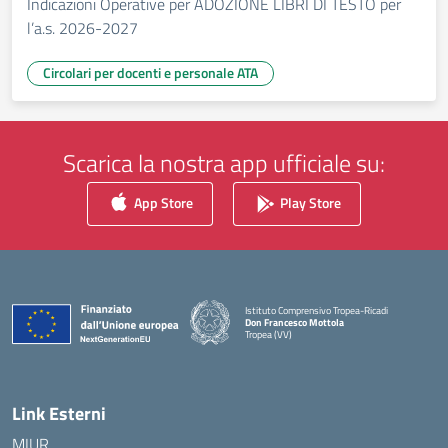
Indicazioni Operative per ADOZIONE LIBRI DI TESTO per
l’a.s. 2026-2027
Circolari per docenti e personale ATA
Scarica la nostra app ufficiale su:
App Store
Play Store
Istituto Comprensivo Tropea-Ricadi
Don Francesco Mottola
Tropea (VV)
— Visita la pagina iniziale della scuola
Link Esterni
MIUR