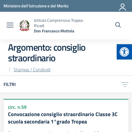
Vai ai contenuti
Vai al menu di navigazione
Vai al footer
Ministero dell'Istruzione e del Merito
Istituto Comprensivo Tropea-
Ricadi
Don Francesco Mottola
Apr
Argomento: consiglio
straordinario
Stampa / Condividi
FILTRI
circ. n.59
Convocazione consiglio straordinario Classe 3C
scuola secondaria 1°grado Tropea