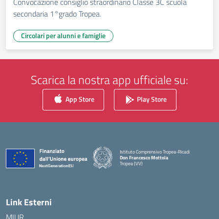
Convocazione consiglio straordinario Classe 3C scuola
secondaria 1°grado Tropea.
Circolari per alunni e famiglie
Scarica la nostra app ufficiale su:
App Store
Play Store
Istituto Comprensivo Tropea-Ricadi
Don Francesco Mottola
Tropea (VV)
— Visita la pagina iniziale della scuola
Link Esterni
MIUR