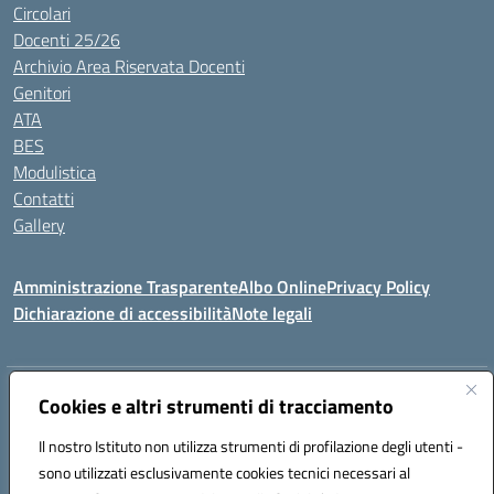
Circolari
Docenti 25/26
Archivio Area Riservata Docenti
Genitori
ATA
BES
Modulistica
Contatti
Gallery
Amministrazione Trasparente
Albo Online
Privacy Policy
Dichiarazione di accessibilità
Note legali
Indirizzo:
Via Coniugi Crigna – Cap. 89861 – Tropea (VV)
Cookies e altri strumenti di tracciamento
Centralino:
0963666418
Email:
vvic82200d@istruzione.it
Posta elettronica certificata (PEC):
Il nostro Istituto non utilizza strumenti di profilazione degli utenti -
vvic82200d@pec.istruzione.it
sono utilizzati esclusivamente cookies tecnici necessari al
Codice fiscale: 96012410799