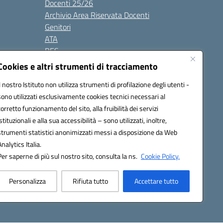
Docenti 25/26
Archivio Area Riservata Docenti
Genitori
ATA
BES
Modulistica
Cookies e altri strumenti di tracciamento
Contatti
Il nostro Istituto non utilizza strumenti di profilazione degli utenti -
Gallery
sono utilizzati esclusivamente cookies tecnici necessari al
corretto funzionamento del sito, alla fruibilità dei servizi
istituzionali e alla sua accessibilità – sono utilizzati, inoltre,
strumenti statistici anonimizzati messi a disposizione da Web
Analytics Italia.
Per saperne di più sul nostro sito, consulta la ns.
Cookie Policy.
2200d@pec.istruzione.it
Personalizza
Rifiuta tutto
Accettare tutto