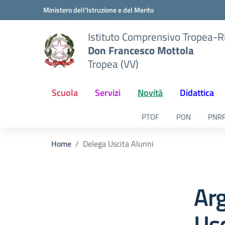
Vai ai contenuti
Vai al menu di navigazione
Vai al footer
Ministero dell'Istruzione e del Merito
Istituto Comprensivo Tropea-R
Don Francesco Mottola
Tropea (VV)
Scuola
Servizi
Novità
Didattica
PTOF
PON
PNR
Home
Delega Uscita Alunni
Ar
Usc