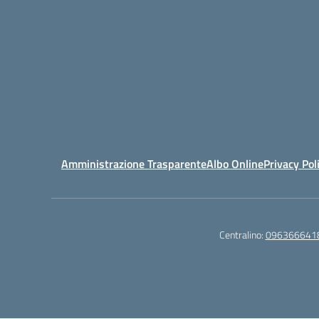
Amministrazione Trasparente
Albo Online
Privacy Pol
Centralino:
096366641