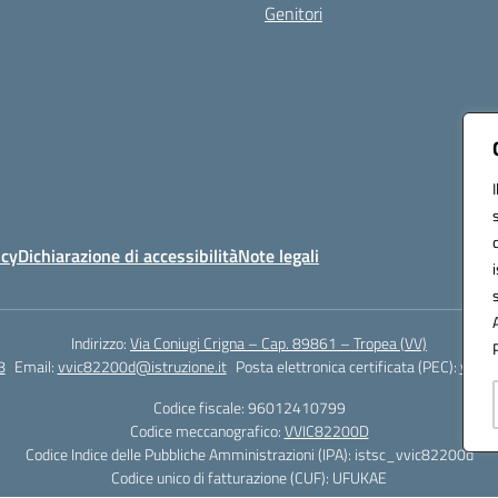
Genitori
icy
Dichiarazione di accessibilità
Note legali
Indirizzo:
Via Coniugi Crigna – Cap. 89861 – Tropea (VV)
8
Email:
vvic82200d@istruzione.it
Posta elettronica certificata (PEC):
vvic8
Codice fiscale: 96012410799
Codice meccanografico:
VVIC82200D
Codice Indice delle Pubbliche Amministrazioni (IPA): istsc_vvic82200d
Codice unico di fatturazione (CUF): UFUKAE