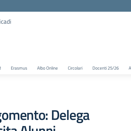
icadi
R
Erasmus
Albo Online
Circolari
Docenti 25/26
A
gomento: Delega
ita Alunni