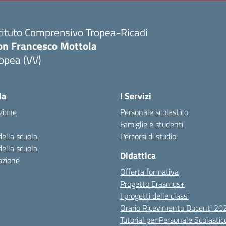
tituto Comprensivo Tropea-Ricadi
on Francesco Mottola
opea (VV)
Visita la pagina iniziale della scuola
la
I Servizi
zione
Personale scolastico
Famiglie e studenti
della scuola
Percorsi di studio
della scuola
Didattica
azione
Offerta formativa
Progetto Erasmus+
I progetti delle classi
Orario Ricevimento Docenti 2
Tutorial per Personale Scolastic