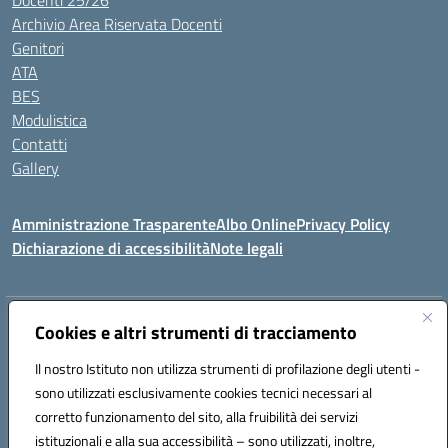
Docenti 25/26
Archivio Area Riservata Docenti
Genitori
ATA
BES
Modulistica
Contatti
Gallery
Amministrazione Trasparente
Albo Online
Privacy Policy
Dichiarazione di accessibilità
Note legali
Indirizzo:
Via Coniugi Crigna – Cap. 89861 – Tropea (VV)
Cookies e altri strumenti di tracciamento
Centralino:
0963666418
Email:
vvic82200d@istruzione.it
Posta elettronica certificata (PEC):
Il nostro Istituto non utilizza strumenti di profilazione degli utenti -
vvic82200d@pec.istruzione.it
sono utilizzati esclusivamente cookies tecnici necessari al
Codice fiscale: 96012410799
corretto funzionamento del sito, alla fruibilità dei servizi
Codice meccanografico:
VVIC82200D
istituzionali e alla sua accessibilità – sono utilizzati, inoltre,
Codice Indice delle Pubbliche Amministrazioni (IPA): istsc_vvic82200d