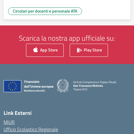
Circolari per docenti e personale ATA
Scarica la nostra app ufficiale su:
App Store
Play Store
Istituto Comprensivo Tropea-Ricadi
Don Francesco Mottola
Tropea (VV)
— Visita la pagina iniziale della scuola
Link Esterni
MIUR
Ufficio Scolastico Regionale