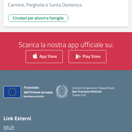
Carmine, Parghelia e Santa Domenica.
Circolari per alunni e famiglie
Scarica la nostra app ufficiale su:
App Store
Play Store
Istituto Comprensivo Tropea-Ricadi
Don Francesco Mottola
Tropea (VV)
— Visita la pagina iniziale della scuola
Link Esterni
MIUR