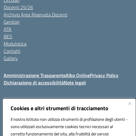
Circolari
Docenti 25/26
Archivio Area Riservata Docenti
Genitori
ATA
BES
Modulistica
Contatti
Gallery
Amministrazione Trasparente
Albo Online
Privacy Policy
Dichiarazione di accessibilità
Note legali
Indirizzo:
Via Coniugi Crigna – Cap. 89861 – Tropea (VV)
Cookies e altri strumenti di tracciamento
Centralino:
0963666418
Email:
vvic82200d@istruzione.it
Posta elettronica certificata (PEC):
Il nostro Istituto non utilizza strumenti di profilazione degli utenti -
vvic82200d@pec.istruzione.it
sono utilizzati esclusivamente cookies tecnici necessari al
Codice fiscale: 96012410799
corretto funzionamento del sito, alla fruibilità dei servizi