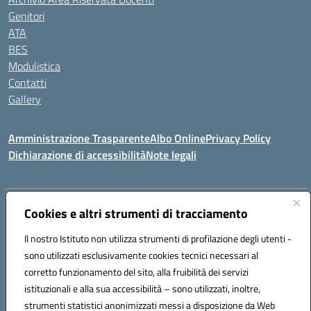
Genitori
ATA
BES
Modulistica
Contatti
Gallery
Amministrazione Trasparente
Albo Online
Privacy Policy
Dichiarazione di accessibilità
Note legali
Indirizzo:
Via Coniugi Crigna – Cap. 89861 – Tropea (VV)
Cookies e altri strumenti di tracciamento
Centralino:
0963666418
Email:
vvic82200d@istruzione.it
Posta elettronica certificata (PEC):
Il nostro Istituto non utilizza strumenti di profilazione degli utenti -
vvic82200d@pec.istruzione.it
sono utilizzati esclusivamente cookies tecnici necessari al
Codice fiscale: 96012410799
corretto funzionamento del sito, alla fruibilità dei servizi
Codice meccanografico:
VVIC82200D
istituzionali e alla sua accessibilità – sono utilizzati, inoltre,
Codice Indice delle Pubbliche Amministrazioni (IPA): istsc_vvic82200d
strumenti statistici anonimizzati messi a disposizione da Web
Codice unico di fatturazione (CUF): UFUKAE