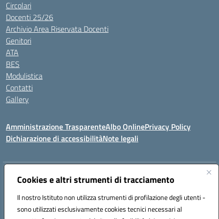
Circolari
Docenti 25/26
Archivio Area Riservata Docenti
Genitori
ATA
BES
Modulistica
Contatti
Gallery
Amministrazione Trasparente
Albo Online
Privacy Policy
Dichiarazione di accessibilità
Note legali
Indirizzo:
Via Coniugi Crigna – Cap. 89861 – Tropea (VV)
Cookies e altri strumenti di tracciamento
Centralino:
0963666418
Email:
vvic82200d@istruzione.it
Posta elettronica certificata (PEC):
Il nostro Istituto non utilizza strumenti di profilazione degli utenti -
vvic82200d@pec.istruzione.it
sono utilizzati esclusivamente cookies tecnici necessari al
Codice fiscale: 96012410799