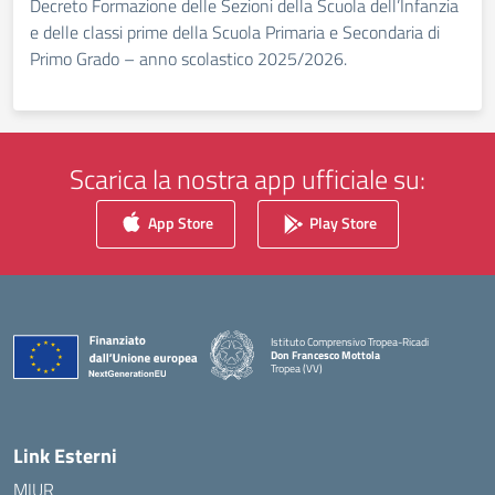
Decreto Formazione delle Sezioni della Scuola dell’Infanzia
e delle classi prime della Scuola Primaria e Secondaria di
Primo Grado – anno scolastico 2025/2026.
Scarica la nostra app ufficiale su:
App Store
Play Store
Istituto Comprensivo Tropea-Ricadi
Don Francesco Mottola
Tropea (VV)
— Visita la pagina iniziale della scuola
Link Esterni
MIUR