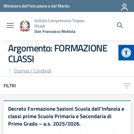
Vai ai contenuti
Vai al menu di navigazione
Vai al footer
Ministero dell'Istruzione e del Merito
Istituto Comprensivo Tropea-
Ricadi
Don Francesco Mottola
Apr
Argomento: FORMAZIONE
CLASSI
Stampa / Condividi
FILTRI
Decreto Formazione Sezioni Scuola dell’Infanzia e
classi prime Scuola Primaria e Secondaria di
Primo Grado – a.s. 2025/2026.