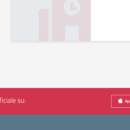
iciale su:
App