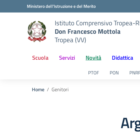
Vai ai contenuti
Vai al menu di navigazione
Vai al footer
Ministero dell'Istruzione e del Merito
Istituto Comprensivo Tropea-R
Don Francesco Mottola
Tropea (VV)
Scuola
Servizi
Novità
Didattica
PTOF
PON
PNR
Home
Genitori
Arg