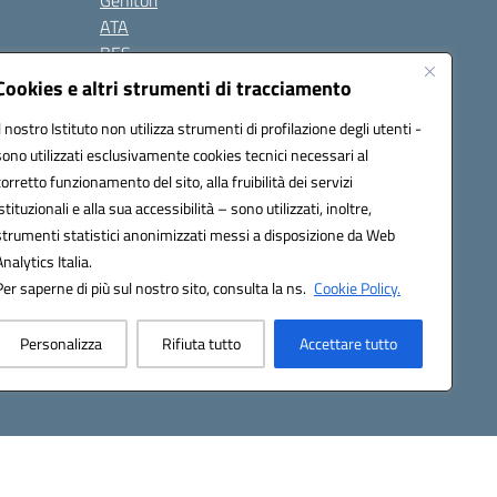
Genitori
ATA
BES
Modulistica
Cookies e altri strumenti di tracciamento
Contatti
Il nostro Istituto non utilizza strumenti di profilazione degli utenti -
Gallery
sono utilizzati esclusivamente cookies tecnici necessari al
corretto funzionamento del sito, alla fruibilità dei servizi
istituzionali e alla sua accessibilità – sono utilizzati, inoltre,
strumenti statistici anonimizzati messi a disposizione da Web
Analytics Italia.
Per saperne di più sul nostro sito, consulta la ns.
Cookie Policy.
2200d@pec.istruzione.it
Personalizza
Rifiuta tutto
Accettare tutto