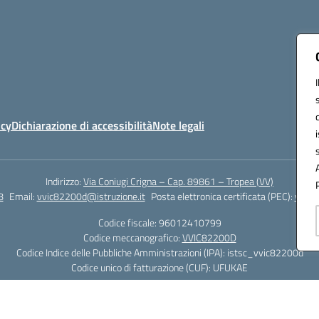
icy
Dichiarazione di accessibilità
Note legali
Indirizzo:
Via Coniugi Crigna – Cap. 89861 – Tropea (VV)
8
Email:
vvic82200d@istruzione.it
Posta elettronica certificata (PEC):
vvic8
Codice fiscale: 96012410799
Codice meccanografico:
VVIC82200D
Codice Indice delle Pubbliche Amministrazioni (IPA): istsc_vvic82200d
Codice unico di fatturazione (CUF): UFUKAE