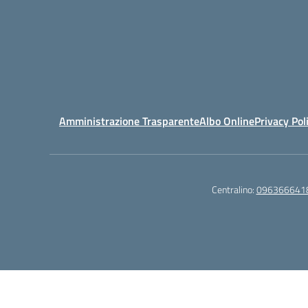
Amministrazione Trasparente
Albo Online
Privacy Pol
Centralino:
096366641