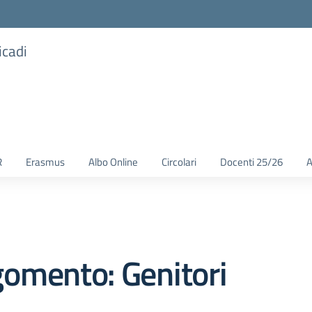
icadi
R
Erasmus
Albo Online
Circolari
Docenti 25/26
A
omento: Genitori