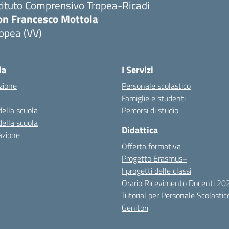
tituto Comprensivo Tropea-Ricadi
on Francesco Mottola
opea (VV)
Visita la pagina iniziale della scuola
la
I Servizi
zione
Personale scolastico
Famiglie e studenti
della scuola
Percorsi di studio
della scuola
Didattica
azione
Offerta formativa
Progetto Erasmus+
I progetti delle classi
Orario Ricevimento Docenti 2
Tutorial per Personale Scolastic
Genitori