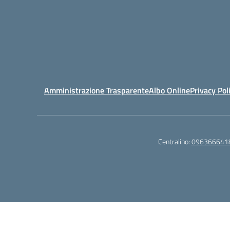
Amministrazione Trasparente
Albo Online
Privacy Pol
Centralino:
096366641