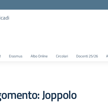
icadi
R
Erasmus
Albo Online
Circolari
Docenti 25/26
A
gomento: Joppolo