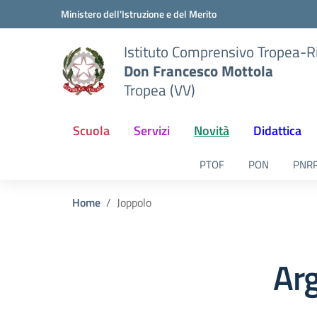
Vai ai contenuti
Vai al menu di navigazione
Vai al footer
Ministero dell'Istruzione e del Merito
Istituto Comprensivo Tropea-R
Don Francesco Mottola
Tropea (VV)
Scuola
Servizi
Novità
Didattica
PTOF
PON
PNR
Home
Joppolo
Ar