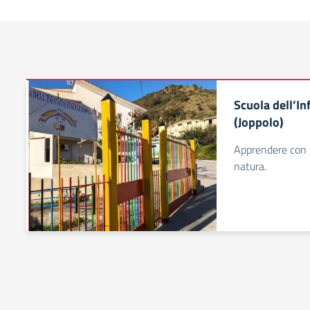
Scuola dell’In
(Joppolo)
Apprendere con g
natura.