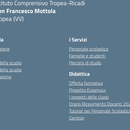
tituto Comprensivo Tropea-Ricadi
on Francesco Mottola
opea (VV)
Visita la pagina iniziale della scuola
la
I Servizi
zione
Personale scolastico
Famiglie e studenti
della scuola
Percorsi di studio
della scuola
Didattica
azione
Offerta formativa
Progetto Erasmus+
I progetti delle classi
Orario Ricevimento Docenti 2
Tutorial per Personale Scolastic
Genitori