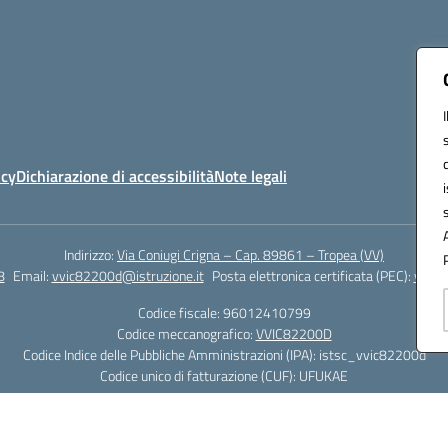
icy
Dichiarazione di accessibilità
Note legali
Indirizzo:
Via Coniugi Crigna – Cap. 89861 – Tropea (VV)
8
Email:
vvic82200d@istruzione.it
Posta elettronica certificata (PEC):
vvic8
Codice fiscale: 96012410799
Codice meccanografico:
VVIC82200D
Codice Indice delle Pubbliche Amministrazioni (IPA): istsc_vvic82200d
Codice unico di fatturazione (CUF): UFUKAE