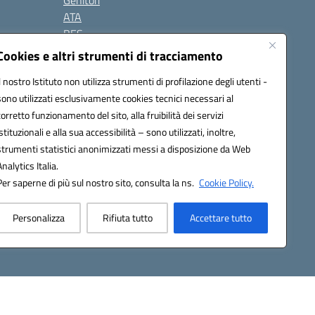
Genitori
ATA
BES
Modulistica
Cookies e altri strumenti di tracciamento
Contatti
Il nostro Istituto non utilizza strumenti di profilazione degli utenti -
Gallery
sono utilizzati esclusivamente cookies tecnici necessari al
corretto funzionamento del sito, alla fruibilità dei servizi
istituzionali e alla sua accessibilità – sono utilizzati, inoltre,
strumenti statistici anonimizzati messi a disposizione da Web
Analytics Italia.
Per saperne di più sul nostro sito, consulta la ns.
Cookie Policy.
2200d@pec.istruzione.it
Personalizza
Rifiuta tutto
Accettare tutto