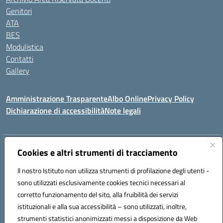
Genitori
ATA
BES
Modulistica
Contatti
Gallery
Amministrazione Trasparente
Albo Online
Privacy Policy
Dichiarazione di accessibilità
Note legali
Indirizzo:
Via Coniugi Crigna – Cap. 89861 – Tropea (VV)
Cookies e altri strumenti di tracciamento
Centralino:
0963666418
Email:
vvic82200d@istruzione.it
Posta elettronica certificata (PEC):
Il nostro Istituto non utilizza strumenti di profilazione degli utenti -
vvic82200d@pec.istruzione.it
sono utilizzati esclusivamente cookies tecnici necessari al
Codice fiscale: 96012410799
corretto funzionamento del sito, alla fruibilità dei servizi
Codice meccanografico:
VVIC82200D
istituzionali e alla sua accessibilità – sono utilizzati, inoltre,
Codice Indice delle Pubbliche Amministrazioni (IPA): istsc_vvic82200d
strumenti statistici anonimizzati messi a disposizione da Web
Codice unico di fatturazione (CUF): UFUKAE