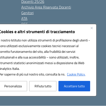
Docenti 25/26
Archivio Area Riservata Docenti
Genitori
ATA
BES
Modulistica
Cookies e altri strumenti di tracciamento
Contatti
Il nostro Istituto non utilizza strumenti di profilazione degli utenti -
Gallery
sono utilizzati esclusivamente cookies tecnici necessari al
corretto funzionamento del sito, alla fruibilità dei servizi
istituzionali e alla sua accessibilità – sono utilizzati, inoltre,
strumenti statistici anonimizzati messi a disposizione da Web
Analytics Italia.
Per saperne di più sul nostro sito, consulta la ns.
Cookie Policy.
2200d@pec.istruzione.it
Personalizza
Rifiuta tutto
Accettare tutto