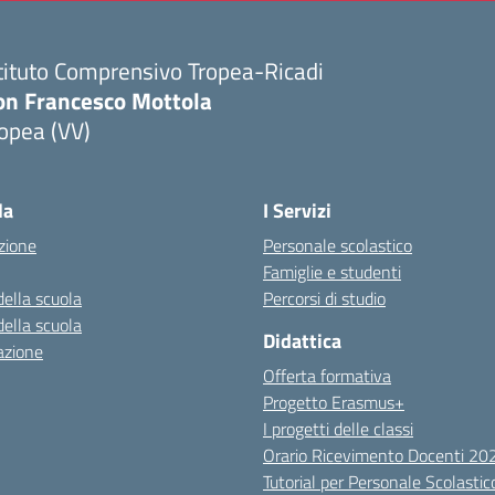
tituto Comprensivo Tropea-Ricadi
on Francesco Mottola
opea (VV)
Visita la pagina iniziale della scuola
la
I Servizi
zione
Personale scolastico
Famiglie e studenti
della scuola
Percorsi di studio
della scuola
Didattica
azione
Offerta formativa
Progetto Erasmus+
I progetti delle classi
Orario Ricevimento Docenti 2
Tutorial per Personale Scolastic