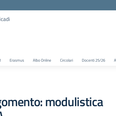
icadi
R
Erasmus
Albo Online
Circolari
Docenti 25/26
A
gomento: modulistica
A