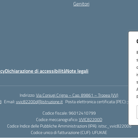
Genitori
icy
Dichiarazione di accessibilità
Note legali
Indirizzo:
Via Coniugi Crigna – Cap. 89861 – Tropea (VV)
8
Email:
vvic82200d@istruzione.it
Posta elettronica certificata (PEC):
vvic8
Codice fiscale: 96012410799
Codice meccanografico:
VVIC82200D
Codice Indice delle Pubbliche Amministrazioni (IPA): istsc_vvic82200d
Codice unico di fatturazione (CUF): UFUKAE