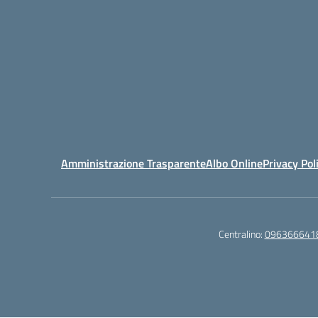
Amministrazione Trasparente
Albo Online
Privacy Pol
Centralino:
096366641