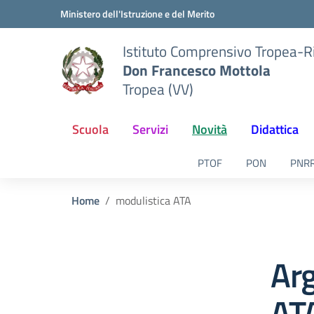
Vai ai contenuti
Vai al menu di navigazione
Vai al footer
Ministero dell'Istruzione e del Merito
Istituto Comprensivo Tropea-R
Don Francesco Mottola
Tropea (VV)
Scuola
Servizi
Novità
Didattica
PTOF
PON
PNR
Home
modulistica ATA
Ar
AT