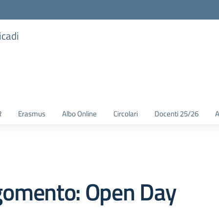
icadi
R
Erasmus
Albo Online
Circolari
Docenti 25/26
A
gomento: Open Day