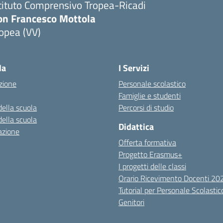
tituto Comprensivo Tropea-Ricadi
on Francesco Mottola
opea (VV)
Visita la pagina iniziale della scuola
la
I Servizi
zione
Personale scolastico
Famiglie e studenti
della scuola
Percorsi di studio
della scuola
Didattica
azione
Offerta formativa
Progetto Erasmus+
I progetti delle classi
Orario Ricevimento Docenti 2
Tutorial per Personale Scolastic
Genitori