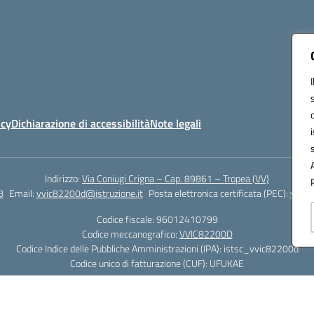
icy
Dichiarazione di accessibilità
Note legali
Indirizzo:
Via Coniugi Crigna – Cap. 89861 – Tropea (VV)
8
Email:
vvic82200d@istruzione.it
Posta elettronica certificata (PEC):
vvic8
Codice fiscale: 96012410799
Codice meccanografico:
VVIC82200D
Codice Indice delle Pubbliche Amministrazioni (IPA): istsc_vvic82200d
Codice unico di fatturazione (CUF): UFUKAE