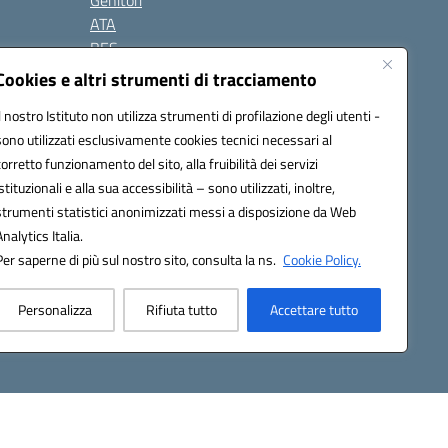
Genitori
ATA
BES
Modulistica
Cookies e altri strumenti di tracciamento
Contatti
Il nostro Istituto non utilizza strumenti di profilazione degli utenti -
Gallery
sono utilizzati esclusivamente cookies tecnici necessari al
corretto funzionamento del sito, alla fruibilità dei servizi
istituzionali e alla sua accessibilità – sono utilizzati, inoltre,
strumenti statistici anonimizzati messi a disposizione da Web
Analytics Italia.
Per saperne di più sul nostro sito, consulta la ns.
Cookie Policy.
2200d@pec.istruzione.it
Personalizza
Rifiuta tutto
Accettare tutto