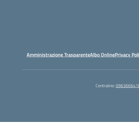
Amministrazione Trasparente
Albo Online
Privacy Pol
Centralino:
096366641