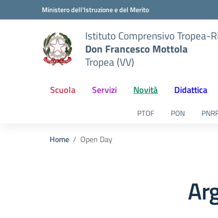
Vai ai contenuti
Vai al menu di navigazione
Vai al footer
Ministero dell'Istruzione e del Merito
Istituto Comprensivo Tropea-R
Don Francesco Mottola
Tropea (VV)
Scuola
Servizi
Novità
Didattica
PTOF
PON
PNR
Home
Open Day
Ar