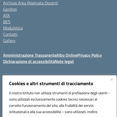
Archivio Area Riservata Docenti
Genitori
ATA
BES
Modulistica
Contatti
Gallery
Amministrazione Trasparente
Albo Online
Privacy Policy
Dichiarazione di accessibilità
Note legali
Indirizzo:
Via Coniugi Crigna – Cap. 89861 – Tropea (VV)
Cookies e altri strumenti di tracciamento
Centralino:
0963666418
Email:
vvic82200d@istruzione.it
Posta elettronica certificata (PEC):
Il nostro Istituto non utilizza strumenti di profilazione degli utenti -
vvic82200d@pec.istruzione.it
sono utilizzati esclusivamente cookies tecnici necessari al
Codice fiscale: 96012410799
corretto funzionamento del sito, alla fruibilità dei servizi
Codice meccanografico:
VVIC82200D
istituzionali e alla sua accessibilità – sono utilizzati, inoltre,
Codice Indice delle Pubbliche Amministrazioni (IPA): istsc_vvic82200d