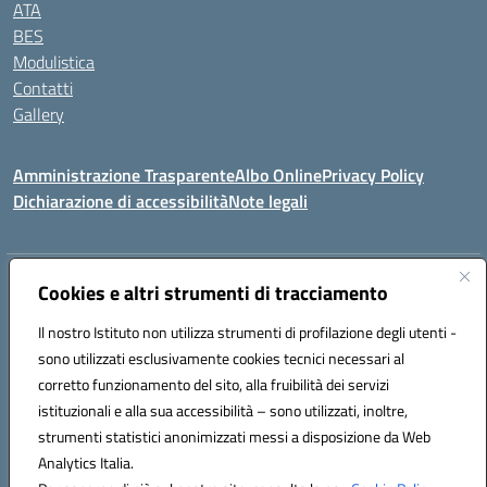
ATA
BES
Modulistica
Contatti
Gallery
Amministrazione Trasparente
Albo Online
Privacy Policy
Dichiarazione di accessibilità
Note legali
Indirizzo:
Via Coniugi Crigna – Cap. 89861 – Tropea (VV)
Cookies e altri strumenti di tracciamento
Centralino:
0963666418
Email:
vvic82200d@istruzione.it
Posta elettronica certificata (PEC):
Il nostro Istituto non utilizza strumenti di profilazione degli utenti -
vvic82200d@pec.istruzione.it
sono utilizzati esclusivamente cookies tecnici necessari al
Codice fiscale: 96012410799
corretto funzionamento del sito, alla fruibilità dei servizi
Codice meccanografico:
VVIC82200D
istituzionali e alla sua accessibilità – sono utilizzati, inoltre,
Codice Indice delle Pubbliche Amministrazioni (IPA): istsc_vvic82200d
strumenti statistici anonimizzati messi a disposizione da Web
Codice unico di fatturazione (CUF): UFUKAE
Analytics Italia.