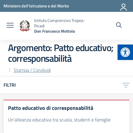
Vai ai contenuti
Vai al menu di navigazione
Vai al footer
Ministero dell'Istruzione e del Merito
Istituto Comprensivo Tropea-
Ricadi
Don Francesco Mottola
Apr
Argomento: Patto educativo;
corresponsabilità
Stampa / Condividi
FILTRI
Patto educativo di corresponsabilità
Un’alleanza educativa tra scuola, studenti e famiglie