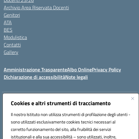
Docenti 25/26
Archivio Area Riservata Docenti
Genitori
ATA
BES
Modulistica
Contatti
Gallery
Amministrazione Trasparente
Albo Online
Privacy Policy
Dichiarazione di accessibilità
Note legali
Indirizzo:
Via Coniugi Crigna – Cap. 89861 – Tropea (VV)
Cookies e altri strumenti di tracciamento
Centralino:
0963666418
Email:
vvic82200d@istruzione.it
Posta elettronica certificata (PEC):
Il nostro Istituto non utilizza strumenti di profilazione degli utenti -
vvic82200d@pec.istruzione.it
sono utilizzati esclusivamente cookies tecnici necessari al
Codice fiscale: 96012410799
corretto funzionamento del sito, alla fruibilità dei servizi
Codice meccanografico:
VVIC82200D
istituzionali e alla sua accessibilità – sono utilizzati, inoltre,
Codice Indice delle Pubbliche Amministrazioni (IPA): istsc_vvic82200d