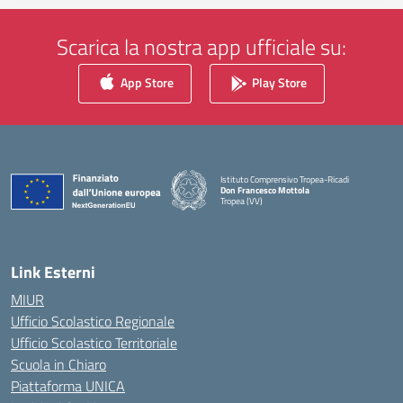
Scarica la nostra app ufficiale su:
App Store
Play Store
Istituto Comprensivo Tropea-Ricadi
Don Francesco Mottola
Tropea (VV)
— Visita la pagina iniziale della scuola
Link Esterni
MIUR
Ufficio Scolastico Regionale
Ufficio Scolastico Territoriale
Scuola in Chiaro
Piattaforma UNICA