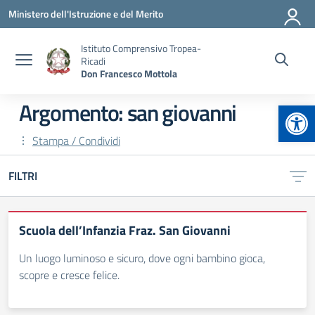
Vai ai contenuti
Vai al menu di navigazione
Vai al footer
Ministero dell'Istruzione e del Merito
Istituto Comprensivo Tropea-
Ricadi
Don Francesco Mottola
Apr
Argomento: san giovanni
Stampa / Condividi
FILTRI
Scuola dell’Infanzia Fraz. San Giovanni
Un luogo luminoso e sicuro, dove ogni bambino gioca,
scopre e cresce felice.