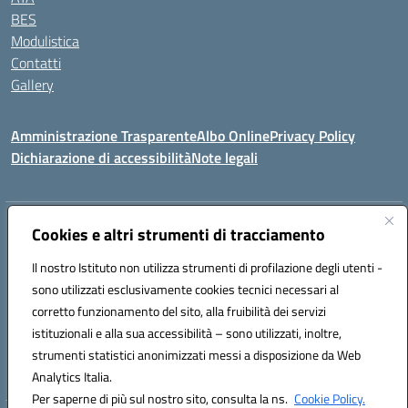
BES
Modulistica
Contatti
Gallery
Amministrazione Trasparente
Albo Online
Privacy Policy
Dichiarazione di accessibilità
Note legali
Indirizzo:
Via Coniugi Crigna – Cap. 89861 – Tropea (VV)
Cookies e altri strumenti di tracciamento
Centralino:
0963666418
Email:
vvic82200d@istruzione.it
Posta elettronica certificata (PEC):
Il nostro Istituto non utilizza strumenti di profilazione degli utenti -
vvic82200d@pec.istruzione.it
sono utilizzati esclusivamente cookies tecnici necessari al
Codice fiscale: 96012410799
corretto funzionamento del sito, alla fruibilità dei servizi
Codice meccanografico:
VVIC82200D
istituzionali e alla sua accessibilità – sono utilizzati, inoltre,
Codice Indice delle Pubbliche Amministrazioni (IPA): istsc_vvic82200d
strumenti statistici anonimizzati messi a disposizione da Web
Codice unico di fatturazione (CUF): UFUKAE
Analytics Italia.
Per saperne di più sul nostro sito, consulta la ns.
Cookie Policy.