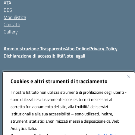
ATA
BES
Modulistica
Contatti
Gallery
Amministrazione Trasparente
Albo Online
Privacy Policy
Dichiarazione di accessibilità
Note legali
Indirizzo:
Via Coniugi Crigna – Cap. 89861 – Tropea (VV)
Cookies e altri strumenti di tracciamento
Centralino:
0963666418
Email:
vvic82200d@istruzione.it
Posta elettronica certificata (PEC):
Il nostro Istituto non utilizza strumenti di profilazione degli utenti -
vvic82200d@pec.istruzione.it
sono utilizzati esclusivamente cookies tecnici necessari al
Codice fiscale: 96012410799
corretto funzionamento del sito, alla fruibilità dei servizi
Codice meccanografico:
VVIC82200D
istituzionali e alla sua accessibilità – sono utilizzati, inoltre,
Codice Indice delle Pubbliche Amministrazioni (IPA): istsc_vvic82200d
strumenti statistici anonimizzati messi a disposizione da Web
Codice unico di fatturazione (CUF): UFUKAE
Analytics Italia.