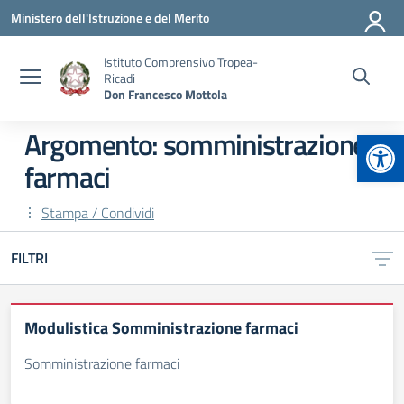
Vai ai contenuti
Vai al menu di navigazione
Vai al footer
Ministero dell'Istruzione e del Merito
Istituto Comprensivo Tropea-
Ricadi
Don Francesco Mottola
Apr
Argomento: somministrazione
farmaci
Stampa / Condividi
FILTRI
Modulistica Somministrazione farmaci
Somministrazione farmaci