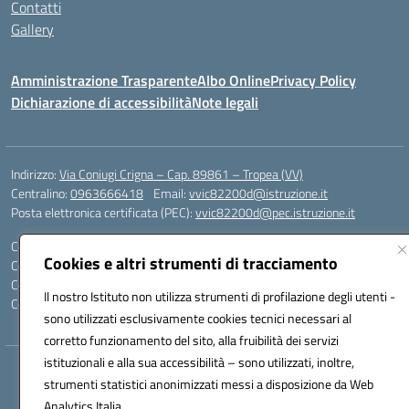
Contatti
Gallery
Amministrazione Trasparente
Albo Online
Privacy Policy
Dichiarazione di accessibilità
Note legali
Indirizzo:
Via Coniugi Crigna – Cap. 89861 – Tropea (VV)
Centralino:
0963666418
Email:
vvic82200d@istruzione.it
Posta elettronica certificata (PEC):
vvic82200d@pec.istruzione.it
Codice fiscale: 96012410799
Cookies e altri strumenti di tracciamento
Codice meccanografico:
VVIC82200D
Codice Indice delle Pubbliche Amministrazioni (IPA): istsc_vvic82200d
Il nostro Istituto non utilizza strumenti di profilazione degli utenti -
Codice unico di fatturazione (CUF): UFUKAE
sono utilizzati esclusivamente cookies tecnici necessari al
corretto funzionamento del sito, alla fruibilità dei servizi
istituzionali e alla sua accessibilità – sono utilizzati, inoltre,
Hosting & Powered by 3D Solution S.r.l.
strumenti statistici anonimizzati messi a disposizione da Web
Concept & Design by Designers Italia
Analytics Italia.