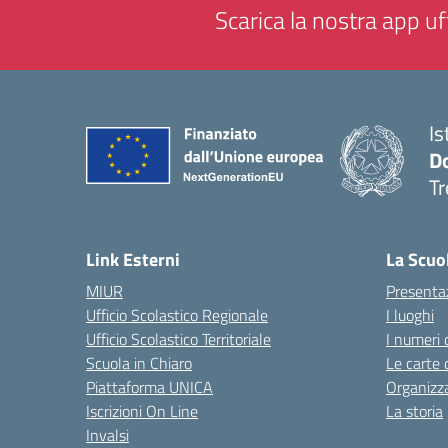
Scarica la nostra app uff
Is
D
Tr
— 
Link Esterni
La Scuo
MIUR
Presenta
Ufficio Scolastico Regionale
I luoghi
Ufficio Scolastico Territoriale
I numeri 
Scuola in Chiaro
Le carte 
Piattaforma UNICA
Organizz
Iscrizioni On Line
La storia
Invalsi