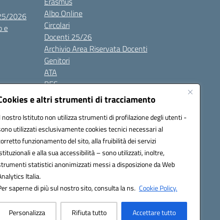
Erasmus
Albo Online
025/2026
Circolari
o e
Docenti 25/26
Archivio Area Riservata Docenti
Genitori
ATA
BES
Modulistica
Cookies e altri strumenti di tracciamento
Contatti
Il nostro Istituto non utilizza strumenti di profilazione degli utenti -
Gallery
sono utilizzati esclusivamente cookies tecnici necessari al
corretto funzionamento del sito, alla fruibilità dei servizi
istituzionali e alla sua accessibilità – sono utilizzati, inoltre,
strumenti statistici anonimizzati messi a disposizione da Web
Analytics Italia.
Per saperne di più sul nostro sito, consulta la ns.
Cookie Policy.
2200d@pec.istruzione.it
Personalizza
Rifiuta tutto
Accettare tutto