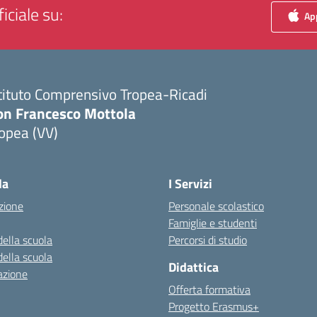
iciale su:
App
tituto Comprensivo Tropea-Ricadi
on Francesco Mottola
opea (VV)
Visita la pagina iniziale della scuola
la
I Servizi
zione
Personale scolastico
Famiglie e studenti
della scuola
Percorsi di studio
della scuola
Didattica
azione
Offerta formativa
Progetto Erasmus+