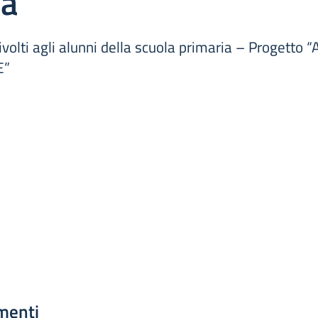
ia
 rivolti agli alunni della scuola primaria – Progett
E”
menti