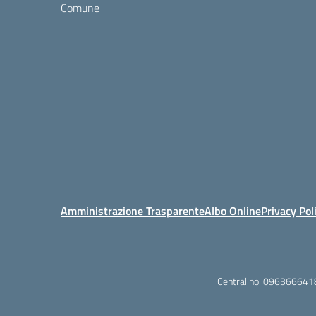
Comune
Amministrazione Trasparente
Albo Online
Privacy Pol
Centralino:
096366641