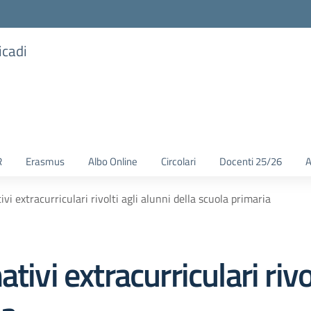
icadi
R
Erasmus
Albo Online
Circolari
Docenti 25/26
A
vi extracurriculari rivolti agli alunni della scuola primaria
ivi extracurriculari rivol