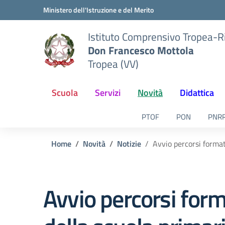
Vai ai contenuti
Vai al menu di navigazione
Vai al footer
Ministero dell'Istruzione e del Merito
Istituto Comprensivo Tropea-R
Don Francesco Mottola
Tropea (VV)
Scuola
Servizi
Novità
Didattica
PTOF
PON
PNR
Home
Novità
Notizie
Avvio percorsi formati
Avvio percorsi format