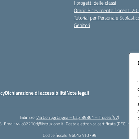
I progetti delle classi
Orario Ricevimento Docenti 2
Tutorial per Personale Scolastic
Genitori
icy
Dichiarazione di accessibilità
Note legali
Indirizzo:
Via Coniugi Crigna – Cap. 89861 – Tropea (VV)
8
Email:
vvic82200d@istruzione.it
Posta elettronica certificata (PEC):
vvic8
Codice fiscale: 96012410799