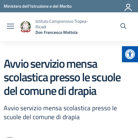
Vai ai contenuti
Vai al menu di navigazione
Vai al footer
Ministero dell'Istruzione e del Merito
Istituto Comprensivo Tropea-
Ricadi
Don Francesco Mottola
Apr
Avvio servizio mensa
scolastica presso le scuole
del comune di drapia
Avvio servizio mensa scolastica presso le
scuole del comune di drapia