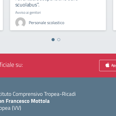
scuolabus”.
Avviso ai genitori
Personale scolastico
iciale su:
App
tituto Comprensivo Tropea-Ricadi
on Francesco Mottola
opea (VV)
Visita la pagina iniziale della scuola