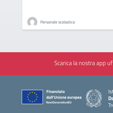
Personale scolastico
Scarica la nostra app uff
Is
D
Tr
— 