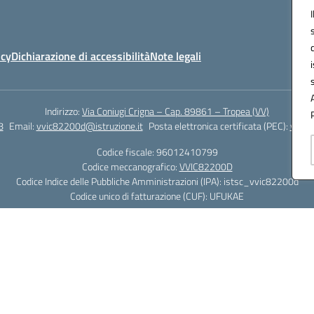
icy
Dichiarazione di accessibilità
Note legali
Indirizzo:
Via Coniugi Crigna – Cap. 89861 – Tropea (VV)
8
Email:
vvic82200d@istruzione.it
Posta elettronica certificata (PEC):
vvic8
Codice fiscale: 96012410799
Codice meccanografico:
VVIC82200D
Codice Indice delle Pubbliche Amministrazioni (IPA): istsc_vvic82200d
Codice unico di fatturazione (CUF): UFUKAE
Hosting & Powered by 3D Solution S.r.l.
Concept & Design by Designers Italia