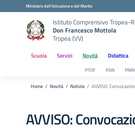
Vai ai contenuti
Vai al menu di navigazione
Vai al footer
Ministero dell'Istruzione e del Merito
Istituto Comprensivo Tropea-R
Don Francesco Mottola
Tropea (VV)
Scuola
Servizi
Novità
Didattica
PTOF
PON
PNR
Home
Novità
Notizie
AVVISO: Convocazione
AVVISO: Convocazio