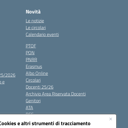
Novità
Le notizie
Le circolari
Calendario eventi
PTOF
PON
PNRR
Erasmus
Albo Online
025/2026
Circolari
o e
Docenti 25/26
Archivio Area Riservata Docenti
Genitori
ATA
BES
Modulistica
Cookies e altri strumenti di tracciamento