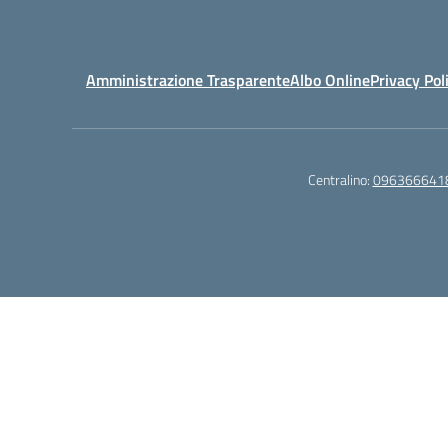
Amministrazione Trasparente
Albo Online
Privacy Pol
Centralino:
096366641