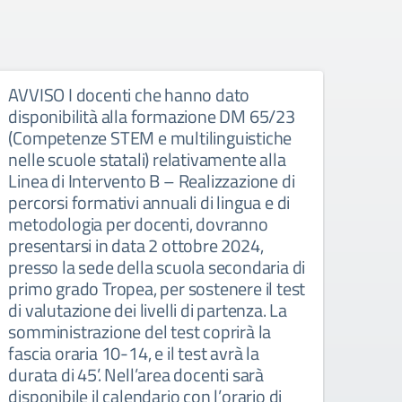
AVVISO I docenti che hanno dato
Avvis
disponibilità alla formazione DM 65/23
pers
(Competenze STEM e multilinguistiche
Avviso 
nelle scuole statali) relativamente alla
interno
Linea di Intervento B – Realizzazione di
matemat
percorsi formativi annuali di lingua e di
metodologia per docenti, dovranno
presentarsi in data 2 ottobre 2024,
presso la sede della scuola secondaria di
primo grado Tropea, per sostenere il test
di valutazione dei livelli di partenza. La
somministrazione del test coprirà la
fascia oraria 10-14, e il test avrà la
durata di 45’. Nell’area docenti sarà
disponibile il calendario con l’orario di