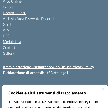
Albo Online
Circolari
Docenti 25/26
Archivio Area Riservata Docenti
Genitori
ATA
BES
Modulistica
Contatti
Gallery
Amministrazione Trasparente
Albo Online
Privacy Policy
Dichiarazione di accessibilità
Note legali
Indirizzo:
Via Coniugi Crigna – Cap. 89861 – Tropea (VV)
Cookies e altri strumenti di tracciamento
Centralino:
0963666418
Email:
vvic82200d@istruzione.it
Posta elettronica certificata (PEC):
Il nostro Istituto non utilizza strumenti di profilazione degli utenti -
vvic82200d@pec.istruzione.it
sono utilizzati esclusivamente cookies tecnici necessari al