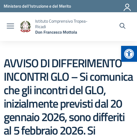
Vai ai contenuti
Vai al menu di navigazione
Vai al footer
Ministero dell'Istruzione e del Merito
Istituto Comprensivo Tropea-
Ricadi
Don Francesco Mottola
Apr
AVVISO DI DIFFERIMENTO
INCONTRI GLO – Si comunica
che gli incontri del GLO,
inizialmente previsti dal 20
gennaio 2026, sono differiti
al 5 febbraio 2026. Si