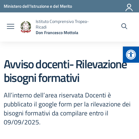
Vai ai contenuti
Vai al menu di navigazione
Vai al footer
Ministero dell'Istruzione e del Merito
Istituto Comprensivo Tropea-
Ricadi
Don Francesco Mottola
Apr
Avviso docenti- Rilevazione
bisogni formativi
All’interno dell’area riservata Docenti è
pubblicato il google form per la rilevazione dei
bisogni formativi da compilare entro il
09/09/2025.