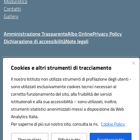
Modulistica
Contatti
Gallery
Amministrazione Trasparente
Albo Online
Privacy Policy
Dichiarazione di accessibilità
Note legali
Indirizzo:
Via Coniugi Crigna – Cap. 89861 – Tropea (VV)
Cookies e altri strumenti di tracciamento
Centralino:
0963666418
Email:
vvic82200d@istruzione.it
Posta elettronica certificata (PEC):
Il nostro Istituto non utilizza strumenti di profilazione degli utenti -
vvic82200d@pec.istruzione.it
sono utilizzati esclusivamente cookies tecnici necessari al
Codice fiscale: 96012410799
corretto funzionamento del sito, alla fruibilità dei servizi
Codice meccanografico:
VVIC82200D
istituzionali e alla sua accessibilità – sono utilizzati, inoltre,
Codice Indice delle Pubbliche Amministrazioni (IPA): istsc_vvic82200d
strumenti statistici anonimizzati messi a disposizione da Web
Codice unico di fatturazione (CUF): UFUKAE
Analytics Italia.
Per saperne di più sul nostro sito, consulta la ns.
Cookie Policy.
Hosting & Powered by 3D Solution S.r.l.
Personalizza
Rifiuta tutto
Accettare tutto