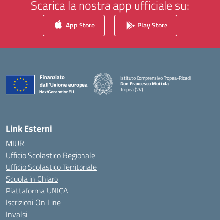
Scarica la nostra app ufficiale su:
App Store
Play Store
Istituto Comprensivo Tropea-Ricadi
Don Francesco Mottola
Tropea (VV)
— Visita la pagina iniziale della scuola
Link Esterni
MIUR
Ufficio Scolastico Regionale
Ufficio Scolastico Territoriale
Scuola in Chiaro
Piattaforma UNICA
Iscrizioni On Line
Invalsi