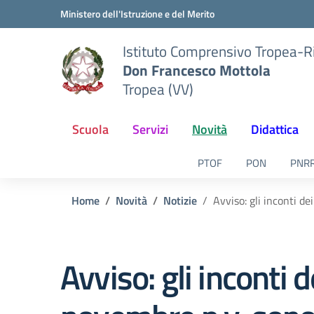
Vai ai contenuti
Vai al menu di navigazione
Vai al footer
Ministero dell'Istruzione e del Merito
Istituto Comprensivo Tropea-R
Don Francesco Mottola
Tropea (VV)
Scuola
Servizi
Novità
Didattica
PTOF
PON
PNR
Home
Novità
Notizie
Avviso: gli inconti de
Avviso: gli inconti 