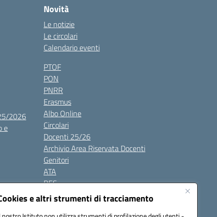
Novità
Le notizie
Le circolari
Calendario eventi
PTOF
PON
PNRR
Erasmus
Albo Online
025/2026
Circolari
o e
Docenti 25/26
Archivio Area Riservata Docenti
Genitori
ATA
BES
Modulistica
Cookies e altri strumenti di tracciamento
Contatti
Il nostro Istituto non utilizza strumenti di profilazione degli utenti -