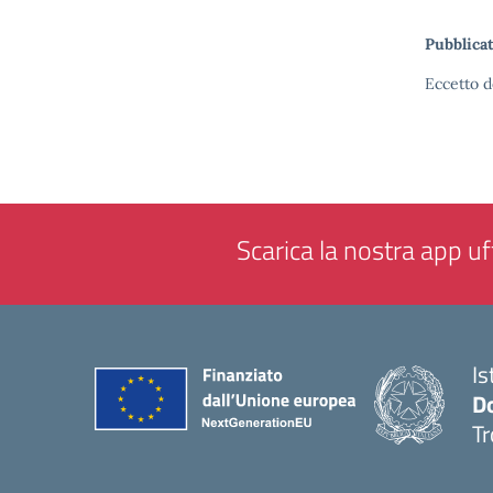
Pubblicat
Eccetto d
Scarica la nostra app uff
Is
D
Tr
— 