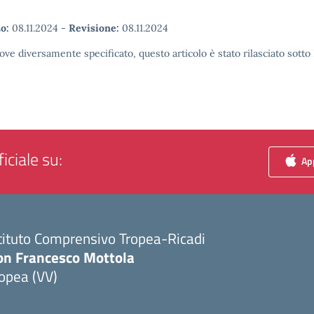
o:
08.11.2024
-
Revisione:
08.11.2024
ove diversamente specificato, questo articolo è stato rilasciato sott
iciale su:
App
tituto Comprensivo Tropea-Ricadi
on Francesco Mottola
opea (VV)
Visita la pagina iniziale della scuola