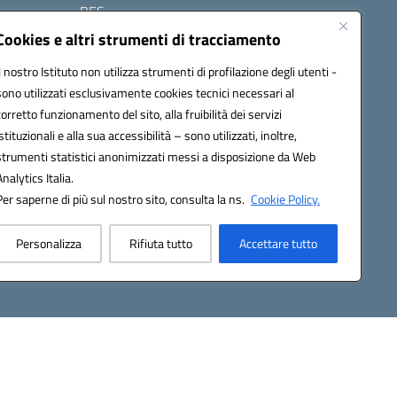
BES
Modulistica
Cookies e altri strumenti di tracciamento
Contatti
Il nostro Istituto non utilizza strumenti di profilazione degli utenti -
Gallery
sono utilizzati esclusivamente cookies tecnici necessari al
corretto funzionamento del sito, alla fruibilità dei servizi
istituzionali e alla sua accessibilità – sono utilizzati, inoltre,
strumenti statistici anonimizzati messi a disposizione da Web
Analytics Italia.
Per saperne di più sul nostro sito, consulta la ns.
Cookie Policy.
2200d@pec.istruzione.it
Personalizza
Rifiuta tutto
Accettare tutto