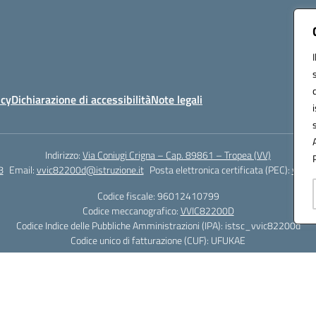
icy
Dichiarazione di accessibilità
Note legali
Indirizzo:
Via Coniugi Crigna – Cap. 89861 – Tropea (VV)
8
Email:
vvic82200d@istruzione.it
Posta elettronica certificata (PEC):
vvic8
Codice fiscale: 96012410799
Codice meccanografico:
VVIC82200D
Codice Indice delle Pubbliche Amministrazioni (IPA): istsc_vvic82200d
Codice unico di fatturazione (CUF): UFUKAE
Hosting & Powered by 3D Solution S.r.l.
Concept & Design by Designers Italia