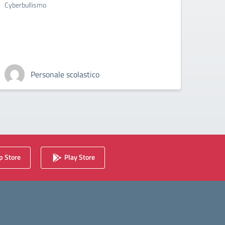
Cyberbullismo
plesso 
Personale scolastico
 Store
Play Store