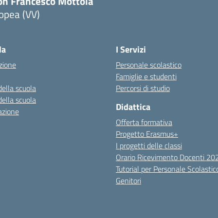
on Francesco Mottola
opea (VV)
Visita la pagina iniziale della scuola
la
I Servizi
zione
Personale scolastico
Famiglie e studenti
della scuola
Percorsi di studio
della scuola
Didattica
azione
Offerta formativa
Progetto Erasmus+
I progetti delle classi
Orario Ricevimento Docenti 2
Tutorial per Personale Scolastic
Genitori