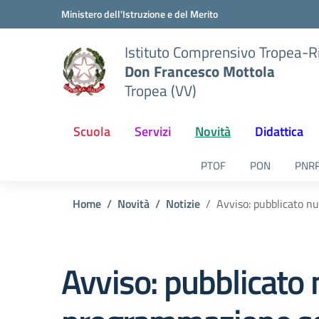
Vai ai contenuti
Vai al menu di navigazione
Vai al footer
Ministero dell'Istruzione e del Merito
Istituto Comprensivo Tropea-R
Don Francesco Mottola
Tropea (VV)
Scuola
Servizi
Novità
Didattica
PTOF
PON
PNR
Home
Novità
Notizie
Avviso: pubblicato nu
Avviso: pubblicato 