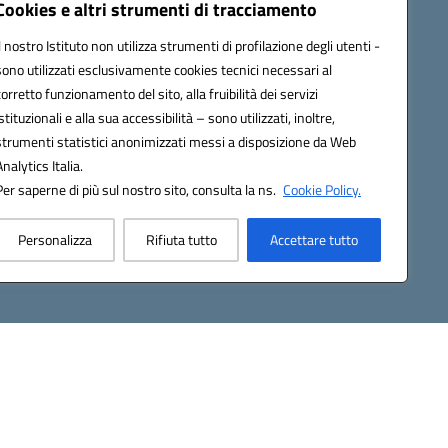
Modulistica
Cookies e altri strumenti di tracciamento
Contatti
Il nostro Istituto non utilizza strumenti di profilazione degli utenti -
Gallery
sono utilizzati esclusivamente cookies tecnici necessari al
corretto funzionamento del sito, alla fruibilità dei servizi
istituzionali e alla sua accessibilità – sono utilizzati, inoltre,
strumenti statistici anonimizzati messi a disposizione da Web
Analytics Italia.
Per saperne di più sul nostro sito, consulta la ns.
Cookie Policy.
2200d@pec.istruzione.it
Personalizza
Rifiuta tutto
Accettare tutto