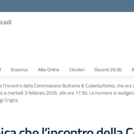
icadi
R
Erasmus
Albo Online
Circolari
Docenti 25/26
A
 l’incontro della Commissione Bullismo & Cyberbullismo, che era s
ato a martedì 3 febbraio 2026, alle ore 17:30. La riunione si svolger
gi Crigna.
ca che l’incontro della