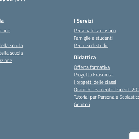
Visita la pagina iniziale della scuola
la
I Servizi
zione
Personale scolastico
Famiglie e studenti
della scuola
Percorsi di studio
della scuola
Didattica
azione
Offerta formativa
Progetto Erasmus+
I progetti delle classi
Orario Ricevimento Docenti 2
Tutorial per Personale Scolastic
Genitori