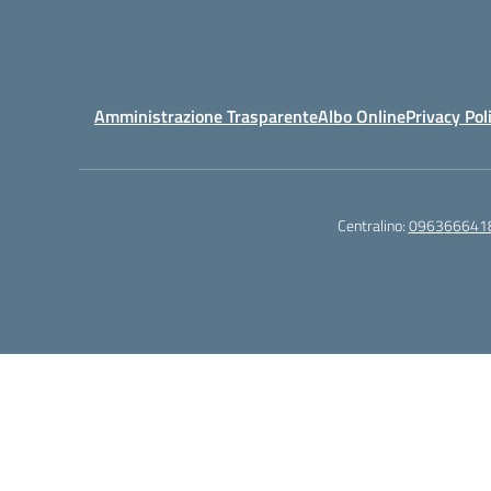
Amministrazione Trasparente
Albo Online
Privacy Pol
Centralino:
096366641