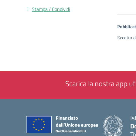
Stampa / Condividi
Pubblicat
Eccetto d
Scarica la nostra app uff
Is
D
Tr