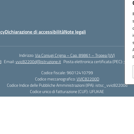
icy
Dichiarazione di accessibilità
Note legali
Indirizzo:
Via Coniugi Crigna – Cap. 89861 – Tropea (VV)
8
Email:
vvic82200d@istruzione.it
Posta elettronica certificata (PEC):
vvic8
Codice fiscale: 96012410799
Codice meccanografico:
VVIC82200D
Codice Indice delle Pubbliche Amministrazioni (IPA): istsc_vvic82200d
Codice unico di fatturazione (CUF): UFUKAE
Hosting & Powered by 3D Solution S.r.l.
Concept & Design by Designers Italia