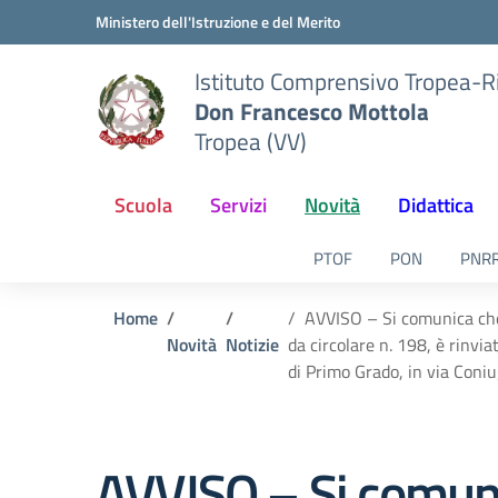
Vai ai contenuti
Vai al menu di navigazione
Vai al footer
Ministero dell'Istruzione e del Merito
Istituto Comprensivo Tropea-R
Don Francesco Mottola
Tropea (VV)
Scuola
Servizi
Novità
Didattica
PTOF
PON
PNR
Home
AVVISO – Si comunica che
Novità
Notizie
da circolare n. 198, è rinvi
di Primo Grado, in via Coniu
AVVISO – Si comuni