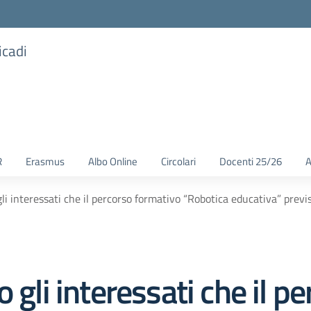
icadi
R
Erasmus
Albo Online
Circolari
Docenti 25/26
A
li interessati che il percorso formativo “Robotica educativa” previs
 gli interessati che il p