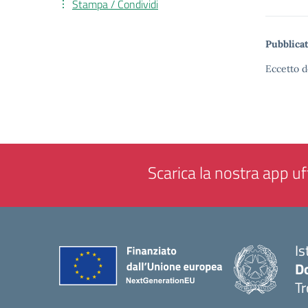
Stampa / Condividi
Pubblicat
Eccetto d
Scarica la nostra app uff
Is
D
Tr
— 