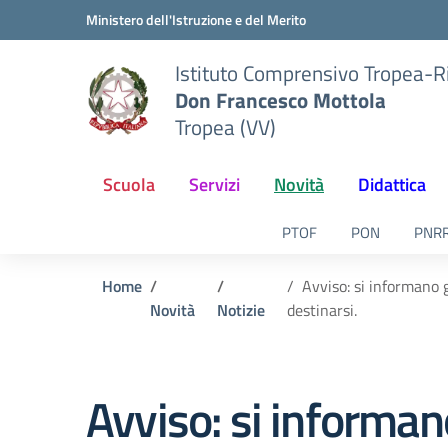
Vai ai contenuti
Vai al menu di navigazione
Vai al footer
Ministero dell'Istruzione e del Merito
Istituto Comprensivo Tropea-R
Don Francesco Mottola
Tropea (VV)
Scuola
Servizi
Novità
Didattica
PTOF
PON
PNR
Home
Avviso: si informano g
Novità
Notizie
destinarsi.
Avviso: si informano