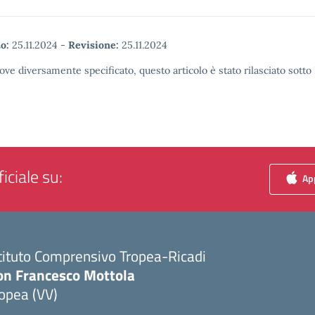
o:
25.11.2024
-
Revisione:
25.11.2024
ove diversamente specificato, questo articolo è stato rilasciato sott
iciale su:
App
tituto Comprensivo Tropea-Ricadi
on Francesco Mottola
opea (VV)
Visita la pagina iniziale della scuola