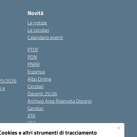
Novità
Le notizie
Le circolari
Calendario eventi
PTOF
PON
PNRR
Erasmus
Albo Online
025/2026
Circolari
o e
Docenti 25/26
Archivio Area Riservata Docenti
Genitori
ATA
BES
Modulistica
Cookies e altri strumenti di tracciamento