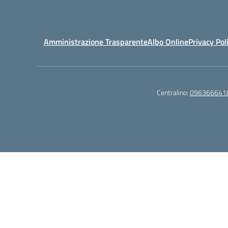
Amministrazione Trasparente
Albo Online
Privacy Pol
Centralino:
096366641