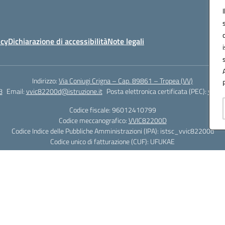
icy
Dichiarazione di accessibilità
Note legali
Indirizzo:
Via Coniugi Crigna – Cap. 89861 – Tropea (VV)
8
Email:
vvic82200d@istruzione.it
Posta elettronica certificata (PEC):
vvic8
Codice fiscale: 96012410799
Codice meccanografico:
VVIC82200D
Codice Indice delle Pubbliche Amministrazioni (IPA): istsc_vvic82200d
Codice unico di fatturazione (CUF): UFUKAE
Hosting & Powered by 3D Solution S.r.l.
Concept & Design by Designers Italia