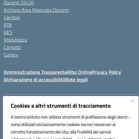
Docenti 25/26
Archivio Area Riservata Docenti
Genitori
ATA
BES
Modulistica
Contatti
Gallery
Amministrazione Trasparente
Albo Online
Privacy Policy
Dichiarazione di accessibilità
Note legali
Indirizzo:
Via Coniugi Crigna – Cap. 89861 – Tropea (VV)
Cookies e altri strumenti di tracciamento
Centralino:
0963666418
Email:
vvic82200d@istruzione.it
Posta elettronica certificata (PEC):
Il nostro Istituto non utilizza strumenti di profilazione degli utenti -
vvic82200d@pec.istruzione.it
sono utilizzati esclusivamente cookies tecnici necessari al
Codice fiscale: 96012410799
corretto funzionamento del sito, alla fruibilità dei servizi
Codice meccanografico:
VVIC82200D