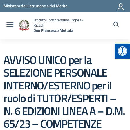
Vai ai contenuti
Vai al menu di navigazione
Vai al footer
Ministero dell'Istruzione e del Merito
Istituto Comprensivo Tropea-
Ricadi
Don Francesco Mottola
Apr
AVVISO UNICO per la
SELEZIONE PERSONALE
INTERNO/ESTERNO per il
ruolo di TUTOR/ESPERTI –
N. 6 EDIZIONI LINEA A – D.M.
65/23 – COMPETENZE