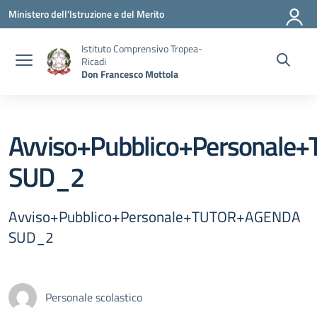
Vai ai contenuti
Vai al menu di navigazione
Vai al footer
Ministero dell'Istruzione e del Merito
Istituto Comprensivo Tropea-
Ricadi
Don Francesco Mottola
Avviso+Pubblico+Personal
SUD_2
Avviso+Pubblico+Personale+TUTOR+AGENDA
SUD_2
Personale scolastico