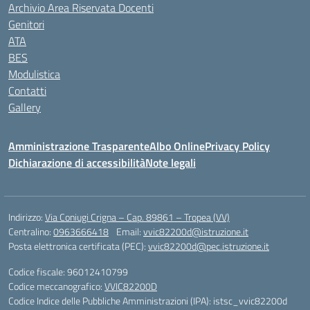
Archivio Area Riservata Docenti
Genitori
ATA
BES
Modulistica
Contatti
Gallery
Amministrazione Trasparente
Albo Online
Privacy Policy
Dichiarazione di accessibilità
Note legali
Indirizzo:
Via Coniugi Crigna – Cap. 89861 – Tropea (VV)
Centralino:
0963666418
Email:
vvic82200d@istruzione.it
Posta elettronica certificata (PEC):
vvic82200d@pec.istruzione.it
Codice fiscale: 96012410799
Codice meccanografico:
VVIC82200D
Codice Indice delle Pubbliche Amministrazioni (IPA): istsc_vvic82200d