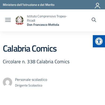
Vai ai contenuti
Vai al menu di navigazione
Vai al footer
Ministero dell'Istruzione e del Merito
Istituto Comprensivo Tropea-
Ricadi
Don Francesco Mottola
Apr
Calabria Comics
Circolare n. 338 Calabria Comics
Personale scolastico
Dirigente Scolastico