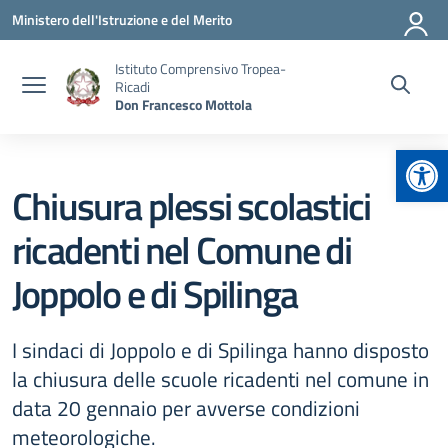
Vai ai contenuti
Vai al menu di navigazione
Vai al footer
Ministero dell'Istruzione e del Merito
Istituto Comprensivo Tropea-
Ricadi
Don Francesco Mottola
Apr
Chiusura plessi scolastici
ricadenti nel Comune di
Joppolo e di Spilinga
I sindaci di Joppolo e di Spilinga hanno disposto
la chiusura delle scuole ricadenti nel comune in
data 20 gennaio per avverse condizioni
meteorologiche.