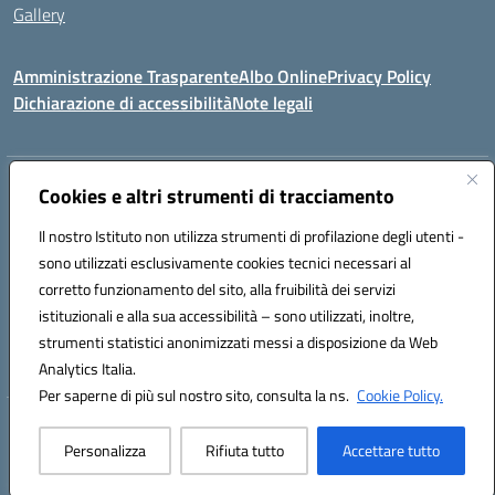
Gallery
Amministrazione Trasparente
Albo Online
Privacy Policy
Dichiarazione di accessibilità
Note legali
Indirizzo:
Via Coniugi Crigna – Cap. 89861 – Tropea (VV)
Cookies e altri strumenti di tracciamento
Centralino:
0963666418
Email:
vvic82200d@istruzione.it
Posta elettronica certificata (PEC):
Il nostro Istituto non utilizza strumenti di profilazione degli utenti -
vvic82200d@pec.istruzione.it
sono utilizzati esclusivamente cookies tecnici necessari al
Codice fiscale: 96012410799
corretto funzionamento del sito, alla fruibilità dei servizi
Codice meccanografico:
VVIC82200D
istituzionali e alla sua accessibilità – sono utilizzati, inoltre,
Codice Indice delle Pubbliche Amministrazioni (IPA): istsc_vvic82200d
strumenti statistici anonimizzati messi a disposizione da Web
Codice unico di fatturazione (CUF): UFUKAE
Analytics Italia.
Per saperne di più sul nostro sito, consulta la ns.
Cookie Policy.
Hosting & Powered by 3D Solution S.r.l.
Personalizza
Rifiuta tutto
Accettare tutto
Concept & Design by Designers Italia