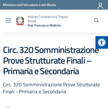
Vai ai contenuti
Vai al menu di navigazione
Vai al footer
Ministero dell'Istruzione e del Merito
Istituto Comprensivo Tropea-
Ricadi
Don Francesco Mottola
Apr
Circ. 320 Somministrazione
Prove Strutturate Finali –
Primaria e Secondaria
Circ. 320 Somministrazione Prove Strutturate
Finali - Primaria e Secondaria