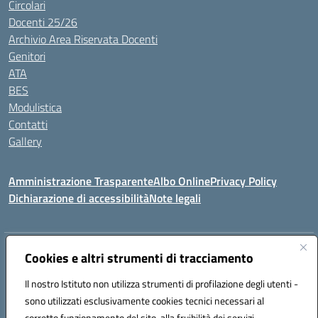
Circolari
Docenti 25/26
Archivio Area Riservata Docenti
Genitori
ATA
BES
Modulistica
Contatti
Gallery
Amministrazione Trasparente
Albo Online
Privacy Policy
Dichiarazione di accessibilità
Note legali
Indirizzo:
Via Coniugi Crigna – Cap. 89861 – Tropea (VV)
Cookies e altri strumenti di tracciamento
Centralino:
0963666418
Email:
vvic82200d@istruzione.it
Posta elettronica certificata (PEC):
Il nostro Istituto non utilizza strumenti di profilazione degli utenti -
vvic82200d@pec.istruzione.it
sono utilizzati esclusivamente cookies tecnici necessari al
Codice fiscale: 96012410799
corretto funzionamento del sito, alla fruibilità dei servizi