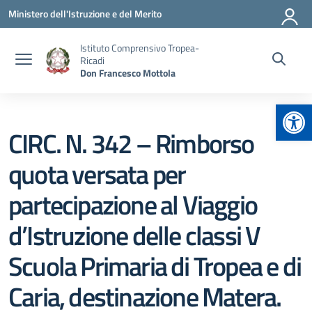
Vai ai contenuti
Vai al menu di navigazione
Vai al footer
Ministero dell'Istruzione e del Merito
Istituto Comprensivo Tropea-
Ricadi
Don Francesco Mottola
Apr
CIRC. N. 342 – Rimborso
quota versata per
partecipazione al Viaggio
d’Istruzione delle classi V
Scuola Primaria di Tropea e di
Caria, destinazione Matera.