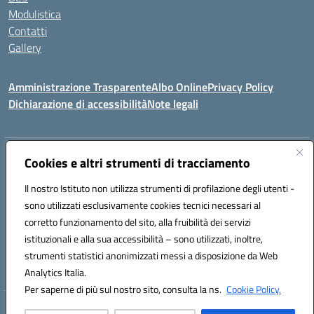
Modulistica
Contatti
Gallery
Amministrazione Trasparente
Albo Online
Privacy Policy
Dichiarazione di accessibilità
Note legali
Indirizzo:
Via Coniugi Crigna – Cap. 89861 – Tropea (VV)
Cookies e altri strumenti di tracciamento
Centralino:
0963666418
Email:
vvic82200d@istruzione.it
Posta elettronica certificata (PEC):
Il nostro Istituto non utilizza strumenti di profilazione degli utenti -
vvic82200d@pec.istruzione.it
sono utilizzati esclusivamente cookies tecnici necessari al
Codice fiscale: 96012410799
corretto funzionamento del sito, alla fruibilità dei servizi
Codice meccanografico:
VVIC82200D
istituzionali e alla sua accessibilità – sono utilizzati, inoltre,
Codice Indice delle Pubbliche Amministrazioni (IPA): istsc_vvic82200d
strumenti statistici anonimizzati messi a disposizione da Web
Codice unico di fatturazione (CUF): UFUKAE
Analytics Italia.
Per saperne di più sul nostro sito, consulta la ns.
Cookie Policy.
Hosting & Powered by 3D Solution S.r.l.