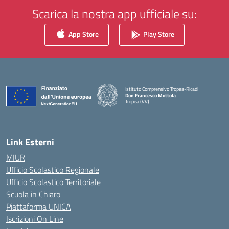
Scarica la nostra app ufficiale su:
App Store
Play Store
Istituto Comprensivo Tropea-Ricadi
Don Francesco Mottola
Tropea (VV)
— Visita la pagina iniziale della scuola
Link Esterni
MIUR
Ufficio Scolastico Regionale
Ufficio Scolastico Territoriale
Scuola in Chiaro
Piattaforma UNICA
Iscrizioni On Line