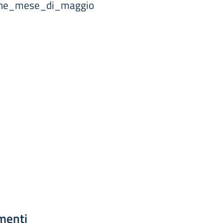
one_mese_di_maggio
menti