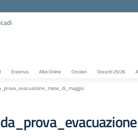
icadi
R
Erasmus
Albo Online
Circolari
Docenti 25/26
A
a_prova_evacuazione_mese_di_maggio
nda_prova_evacuazion