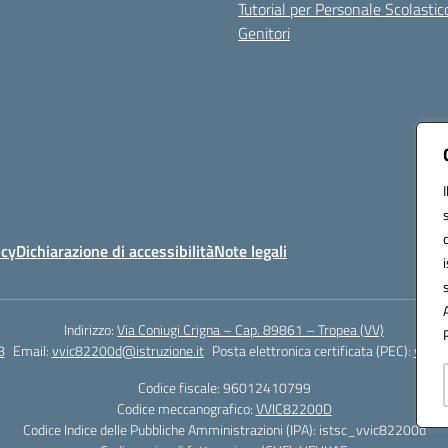
Tutorial per Personale Scolastic
Genitori
icy
Dichiarazione di accessibilità
Note legali
Indirizzo:
Via Coniugi Crigna – Cap. 89861 – Tropea (VV)
8
Email:
vvic82200d@istruzione.it
Posta elettronica certificata (PEC):
vvic8
Codice fiscale: 96012410799
Codice meccanografico:
VVIC82200D
Codice Indice delle Pubbliche Amministrazioni (IPA): istsc_vvic82200d