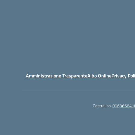
Amministrazione Trasparente
Albo Online
Privacy Pol
Centralino:
096366641