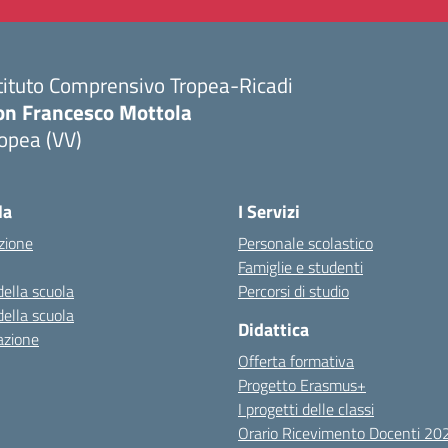
tituto Comprensivo Tropea-Ricadi
on Francesco Mottola
opea (VV)
Visita la pagina iniziale della scuola
la
I Servizi
zione
Personale scolastico
Famiglie e studenti
della scuola
Percorsi di studio
della scuola
Didattica
azione
Offerta formativa
Progetto Erasmus+
I progetti delle classi
Orario Ricevimento Docenti 2