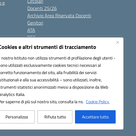
Circolari
o e
Docenti 25/26
Archivio Area Riservata Docenti
Genitori
ATA
BES
Modulistica
Cookies e altri strumenti di tracciamento
Contatti
Il nostro Istituto non utilizza strumenti di profilazione degli utenti -
Gallery
sono utilizzati esclusivamente cookies tecnici necessari al
corretto funzionamento del sito, alla fruibilità dei servizi
istituzionali e alla sua accessibilità – sono utilizzati, inoltre,
strumenti statistici anonimizzati messi a disposizione da Web
Analytics Italia.
Per saperne di più sul nostro sito, consulta la ns.
Cookie Policy.
2200d@pec.istruzione.it
Personalizza
Rifiuta tutto
Accettare tutto