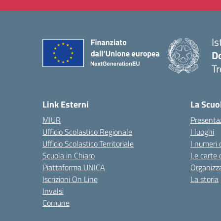
Is
D
Tr
— 
Link Esterni
La Scuo
MIUR
Presenta
Ufficio Scolastico Regionale
I luoghi
Ufficio Scolastico Territoriale
I numeri 
Scuola in Chiaro
Le carte 
Piattaforma UNICA
Organizz
Iscrizioni On Line
La storia
Invalsi
Comune