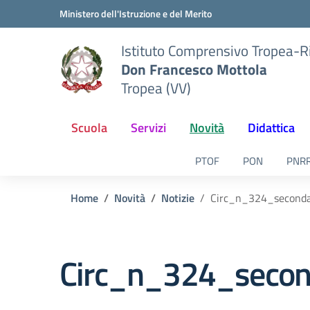
Vai ai contenuti
Vai al menu di navigazione
Vai al footer
Ministero dell'Istruzione e del Merito
Istituto Comprensivo Tropea-R
Don Francesco Mottola
Tropea (VV)
Scuola
Servizi
Novità
Didattica
PTOF
PON
PNR
Home
Novità
Notizie
Circ_n_324_second
Circ_n_324_seco