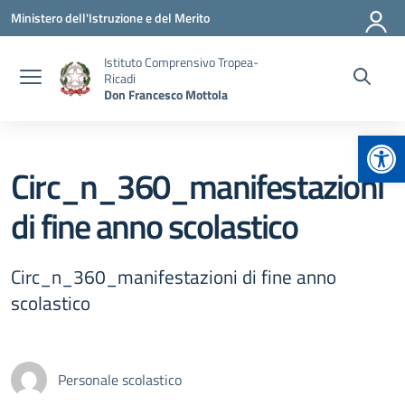
Vai ai contenuti
Vai al menu di navigazione
Vai al footer
Ministero dell'Istruzione e del Merito
Istituto Comprensivo Tropea-
Ricadi
Don Francesco Mottola
Apr
Circ_n_360_manifestazioni
di fine anno scolastico
Circ_n_360_manifestazioni di fine anno
scolastico
Personale scolastico