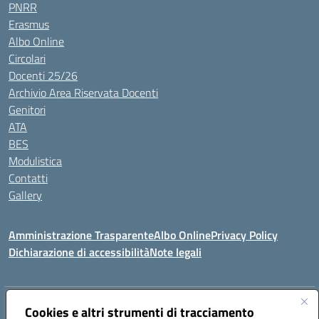
PNRR
Erasmus
Albo Online
Circolari
Docenti 25/26
Archivio Area Riservata Docenti
Genitori
ATA
BES
Modulistica
Contatti
Gallery
Amministrazione Trasparente
Albo Online
Privacy Policy
Dichiarazione di accessibilità
Note legali
Indirizzo:
Via Coniugi Crigna – Cap. 89861 – Tropea (VV)
Cookies e altri strumenti di tracciamento