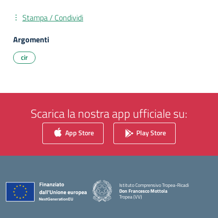
Stampa / Condividi
Argomenti
cir
Scarica la nostra app ufficiale su:
App Store
Play Store
Istituto Comprensivo Tropea-Ricadi
Don Francesco Mottola
Tropea (VV)
— Visita la pagina iniziale della scuola